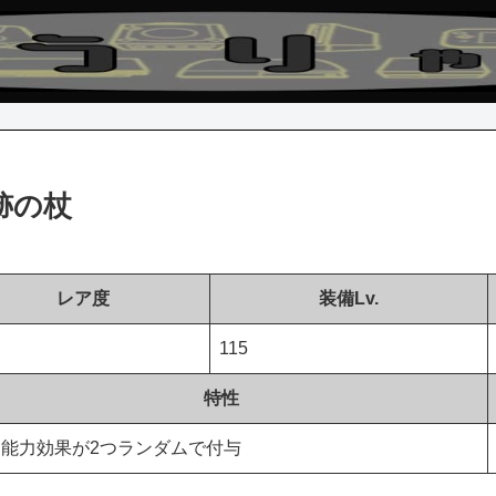
跡の杖
レア度
装備Lv.
ア
115
特性
能力効果が2つランダムで付与