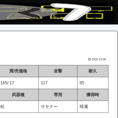
2020.10.09
買/売価格
攻撃
耐久
165/ 17
117
85
武器種
専用
獲得時
杖
サモナー
帰属