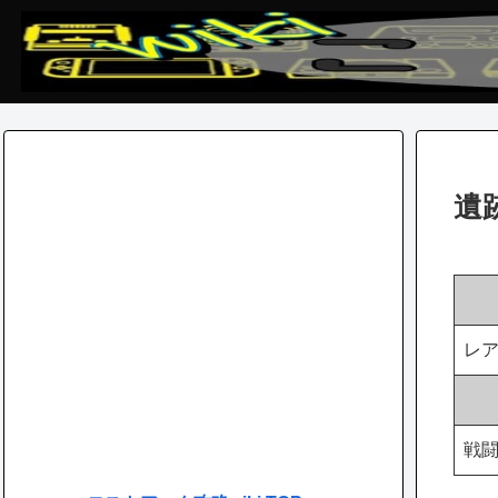
遺
レ
戦闘