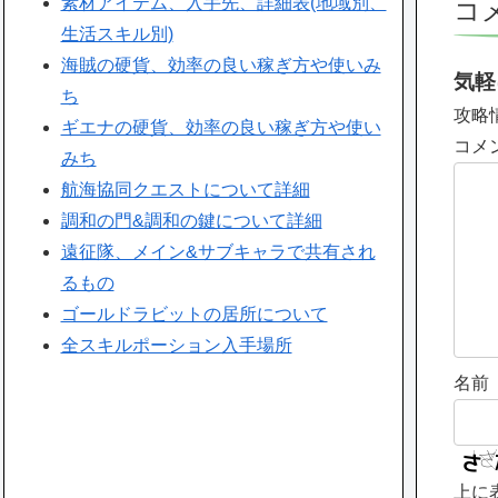
素材アイテム、入手先、詳細表(地域別、
コ
生活スキル別)
海賊の硬貨、効率の良い稼ぎ方や使いみ
気軽
ち
攻略
ギエナの硬貨、効率の良い稼ぎ方や使い
コメ
みち
航海協同クエストについて詳細
調和の門&調和の鍵について詳細
遠征隊、メイン&サブキャラで共有され
るもの
ゴールドラビットの居所について
全スキルポーション入手場所
名前
上に