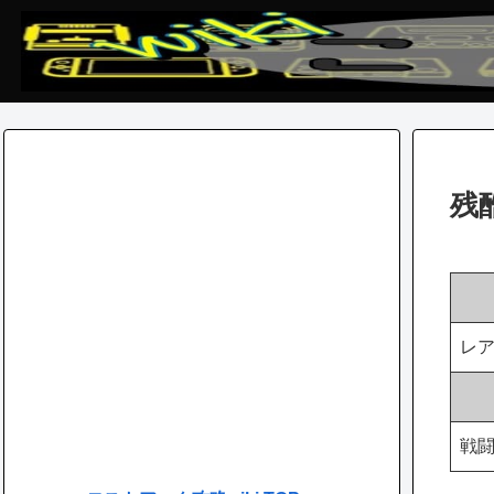
残
レ
戦闘