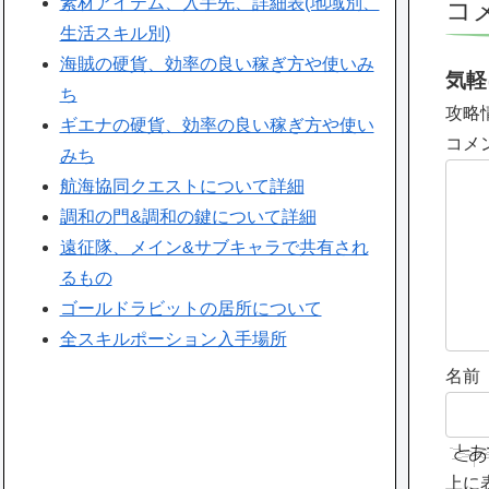
素材アイテム、入手先、詳細表(地域別、
コ
生活スキル別)
海賊の硬貨、効率の良い稼ぎ方や使いみ
気軽
ち
攻略
ギエナの硬貨、効率の良い稼ぎ方や使い
コメ
みち
航海協同クエストについて詳細
調和の門&調和の鍵について詳細
遠征隊、メイン&サブキャラで共有され
るもの
ゴールドラビットの居所について
全スキルポーション入手場所
名前
上に