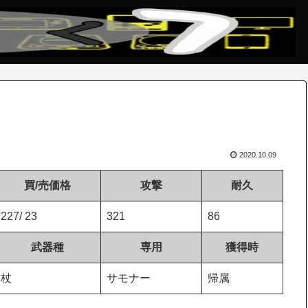
2020.10.09
買/売価格
攻撃
耐久
227/ 23
321
86
武器種
専用
獲得時
杖
サモナー
帰属