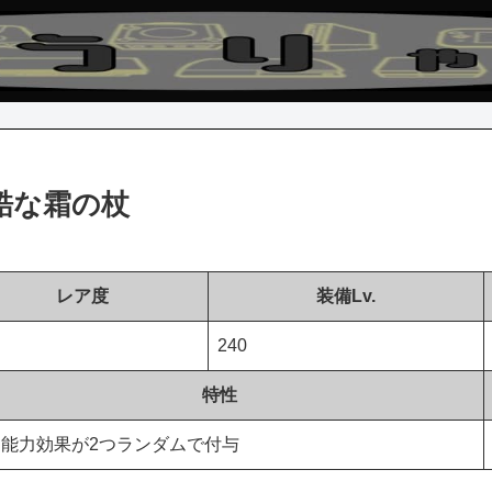
酷な霜の杖
レア度
装備Lv.
ア
240
特性
能力効果が2つランダムで付与