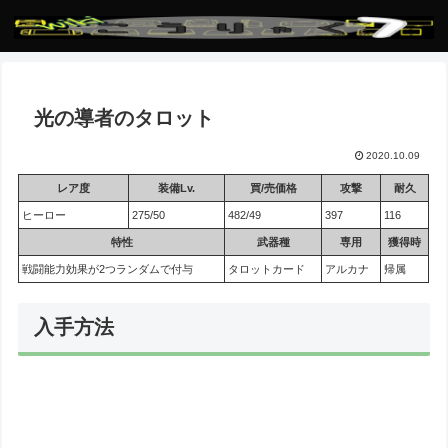
光の導者のタロット
2020.10.09
レア度
装備Lv.
買/売価格
攻撃
耐久
ヒーロー
275/50
482/49
397
116
特性
武器種
専用
獲得時
戦闘能力効果が2つランダムで付与
タロットカード
アルカナ
帰属
入手方法