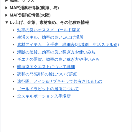
職業、クラス
MAP別詳細情報(航海、島)
MAP別詳細情報(大陸)
Lv上げ、金策、素材集め、その他攻略情報
効率の良いオススメ ゴールド稼ぎ
生活スキル、効率の良いLv上げ場所
素材アイテム、入手先、詳細表(地域別、生活スキル別)
海賊の硬貨、効率の良い稼ぎ方や使いみち
ギエナの硬貨、効率の良い稼ぎ方や使いみち
航海協同クエストについて詳細
調和の門&調和の鍵について詳細
遠征隊、メイン&サブキャラで共有されるもの
ゴールドラビットの居所について
全スキルポーション入手場所