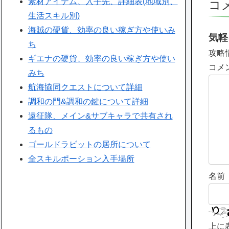
素材アイテム、入手先、詳細表(地域別、
コ
生活スキル別)
海賊の硬貨、効率の良い稼ぎ方や使いみ
気軽
ち
攻略
ギエナの硬貨、効率の良い稼ぎ方や使い
コメ
みち
航海協同クエストについて詳細
調和の門&調和の鍵について詳細
遠征隊、メイン&サブキャラで共有され
るもの
ゴールドラビットの居所について
全スキルポーション入手場所
名前
上に