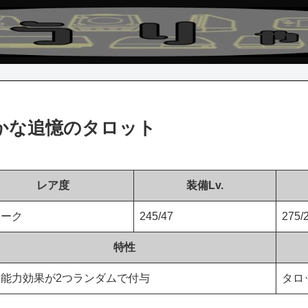
かな追憶のタロット
レア度
装備Lv.
ニーク
245/47
275/
特性
能力効果が2つランダムで付与
タロ