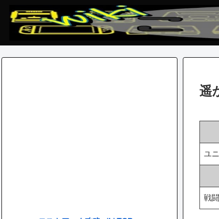
遥
ユ
戦闘