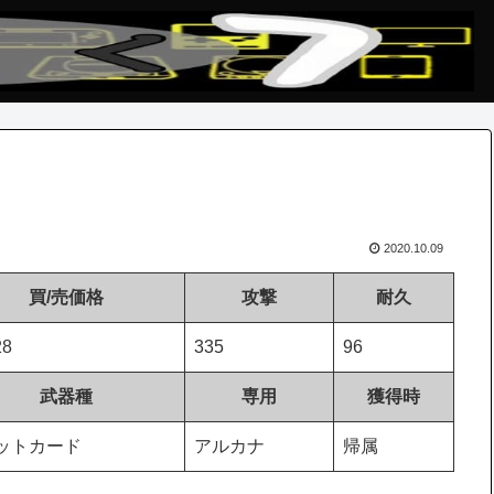
2020.10.09
買/売価格
攻撃
耐久
28
335
96
武器種
専用
獲得時
ットカード
アルカナ
帰属