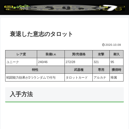
衰退した意志のタロット
2020.10.09
レア度
装備Lv.
買/売価格
攻撃
耐久
ユニーク
240/46
272/28
321
95
特性
武器種
専用
獲得時
戦闘能力効果が2つランダムで付与
タロットカード
アルカナ
帰属
入手方法