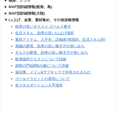
職業、クラス
MAP別詳細情報(航海、島)
MAP別詳細情報(大陸)
Lv上げ、金策、素材集め、その他攻略情報
効率の良いオススメ ゴールド稼ぎ
生活スキル、効率の良いLv上げ場所
素材アイテム、入手先、詳細表(地域別、生活スキル別)
海賊の硬貨、効率の良い稼ぎ方や使いみち
ギエナの硬貨、効率の良い稼ぎ方や使いみち
航海協同クエストについて詳細
調和の門&調和の鍵について詳細
遠征隊、メイン&サブキャラで共有されるもの
ゴールドラビットの居所について
全スキルポーション入手場所