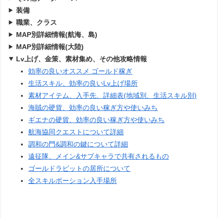
装備
職業、クラス
MAP別詳細情報(航海、島)
MAP別詳細情報(大陸)
Lv上げ、金策、素材集め、その他攻略情報
効率の良いオススメ ゴールド稼ぎ
生活スキル、効率の良いLv上げ場所
素材アイテム、入手先、詳細表(地域別、生活スキル別)
海賊の硬貨、効率の良い稼ぎ方や使いみち
ギエナの硬貨、効率の良い稼ぎ方や使いみち
航海協同クエストについて詳細
調和の門&調和の鍵について詳細
遠征隊、メイン&サブキャラで共有されるもの
ゴールドラビットの居所について
全スキルポーション入手場所