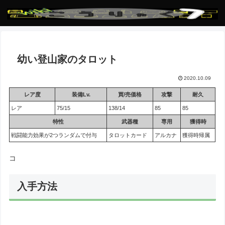
幼い登山家のタロット
2020.10.09
レア度
装備Lv.
買/売価格
攻撃
耐久
レア
75/15
138/14
85
85
特性
武器種
専用
獲得時
戦闘能力効果が2つランダムで付与
タロットカード
アルカナ
獲得時帰属
コ
入手方法