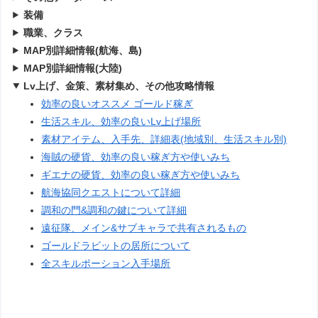
装備
職業、クラス
MAP別詳細情報(航海、島)
MAP別詳細情報(大陸)
Lv上げ、金策、素材集め、その他攻略情報
効率の良いオススメ ゴールド稼ぎ
生活スキル、効率の良いLv上げ場所
素材アイテム、入手先、詳細表(地域別、生活スキル別)
海賊の硬貨、効率の良い稼ぎ方や使いみち
ギエナの硬貨、効率の良い稼ぎ方や使いみち
航海協同クエストについて詳細
調和の門&調和の鍵について詳細
遠征隊、メイン&サブキャラで共有されるもの
ゴールドラビットの居所について
全スキルポーション入手場所