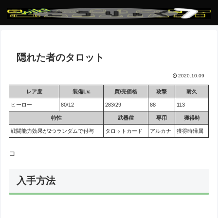
隠れた者のタロット
2020.10.09
レア度
装備Lv.
買/売価格
攻撃
耐久
ヒーロー
80/12
283/29
88
113
特性
武器種
専用
獲得時
戦闘能力効果が2つランダムで付与
タロットカード
アルカナ
獲得時帰属
コ
入手方法