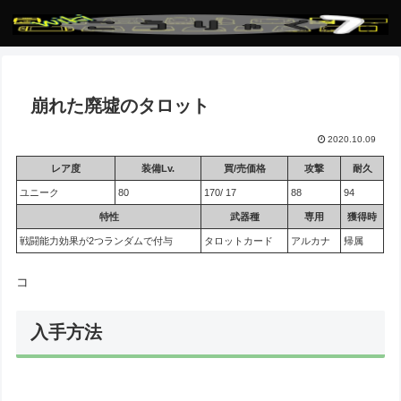
崩れた廃墟のタロット
2020.10.09
レア度
装備Lv.
買/売価格
攻撃
耐久
ユニーク
80
170/ 17
88
94
特性
武器種
専用
獲得時
戦闘能力効果が2つランダムで付与
タロットカード
アルカナ
帰属
コ
入手方法