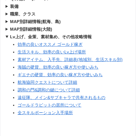
装備
職業、クラス
MAP別詳細情報(航海、島)
MAP別詳細情報(大陸)
Lv上げ、金策、素材集め、その他攻略情報
効率の良いオススメ ゴールド稼ぎ
生活スキル、効率の良いLv上げ場所
素材アイテム、入手先、詳細表(地域別、生活スキル別)
海賊の硬貨、効率の良い稼ぎ方や使いみち
ギエナの硬貨、効率の良い稼ぎ方や使いみち
航海協同クエストについて詳細
調和の門&調和の鍵について詳細
遠征隊、メイン&サブキャラで共有されるもの
ゴールドラビットの居所について
全スキルポーション入手場所