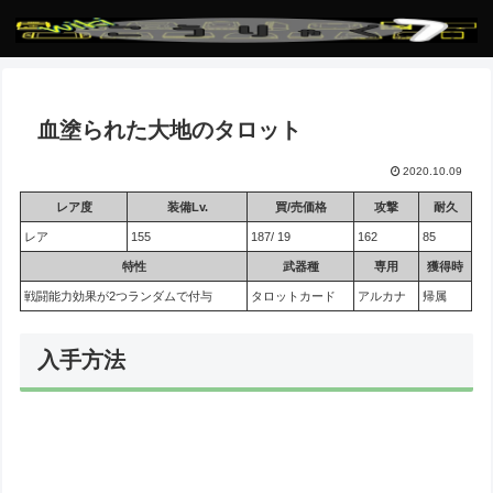
血塗られた大地のタロット
2020.10.09
レア度
装備Lv.
買/売価格
攻撃
耐久
レア
155
187/ 19
162
85
特性
武器種
専用
獲得時
戦闘能力効果が2つランダムで付与
タロットカード
アルカナ
帰属
入手方法