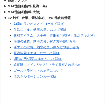
職業、クラス
MAP別詳細情報(航海、島)
MAP別詳細情報(大陸)
Lv上げ、金策、素材集め、その他攻略情報
効率の良いオススメ ゴールド稼ぎ
生活スキル、効率の良いLv上げ場所
素材アイテム、入手先、詳細表(地域別、生活スキル別)
海賊の硬貨、効率の良い稼ぎ方や使いみち
ギエナの硬貨、効率の良い稼ぎ方や使いみち
航海協同クエストについて詳細
調和の門&調和の鍵について詳細
遠征隊、メイン&サブキャラで共有されるもの
ゴールドラビットの居所について
全スキルポーション入手場所