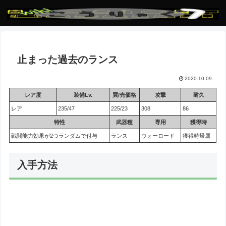
止まった過去のランス
2020.10.09
レア度
装備Lv.
買/売価格
攻撃
耐久
レア
235/47
225/23
308
86
特性
武器種
専用
獲得時
戦闘能力効果が2つランダムで付与
ランス
ウォーロード
獲得時帰属
入手方法