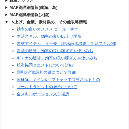
職業、クラス
MAP別詳細情報(航海、島)
MAP別詳細情報(大陸)
Lv上げ、金策、素材集め、その他攻略情報
効率の良いオススメ ゴールド稼ぎ
生活スキル、効率の良いLv上げ場所
素材アイテム、入手先、詳細表(地域別、生活スキル別)
海賊の硬貨、効率の良い稼ぎ方や使いみち
ギエナの硬貨、効率の良い稼ぎ方や使いみち
航海協同クエストについて詳細
調和の門&調和の鍵について詳細
遠征隊、メイン&サブキャラで共有されるもの
ゴールドラビットの居所について
全スキルポーション入手場所