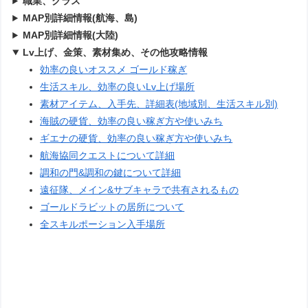
職業、クラス
MAP別詳細情報(航海、島)
MAP別詳細情報(大陸)
Lv上げ、金策、素材集め、その他攻略情報
効率の良いオススメ ゴールド稼ぎ
生活スキル、効率の良いLv上げ場所
素材アイテム、入手先、詳細表(地域別、生活スキル別)
海賊の硬貨、効率の良い稼ぎ方や使いみち
ギエナの硬貨、効率の良い稼ぎ方や使いみち
航海協同クエストについて詳細
調和の門&調和の鍵について詳細
遠征隊、メイン&サブキャラで共有されるもの
ゴールドラビットの居所について
全スキルポーション入手場所