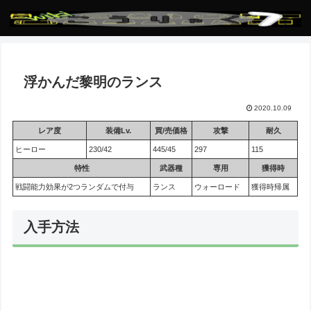
浮かんだ黎明のランス
2020.10.09
レア度
装備Lv.
買/売価格
攻撃
耐久
ヒーロー
230/42
445/45
297
115
特性
武器種
専用
獲得時
戦闘能力効果が2つランダムで付与
ランス
ウォーロード
獲得時帰属
入手方法