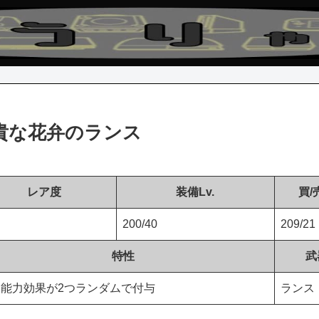
貴な花弁のランス
レア度
装備Lv.
買/
ア
200/40
209/21
特性
武
能力効果が2つランダムで付与
ランス