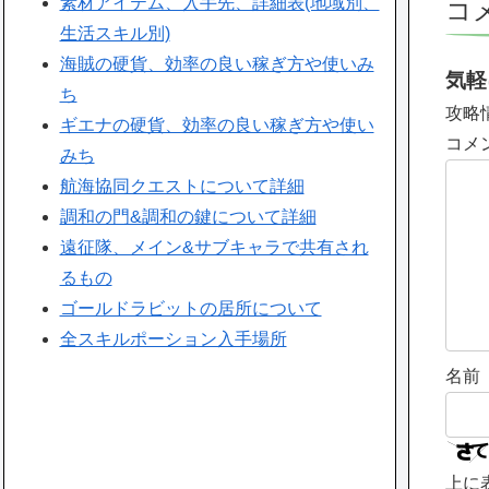
素材アイテム、入手先、詳細表(地域別、
コ
生活スキル別)
海賊の硬貨、効率の良い稼ぎ方や使いみ
気軽
ち
攻略
ギエナの硬貨、効率の良い稼ぎ方や使い
コメ
みち
航海協同クエストについて詳細
調和の門&調和の鍵について詳細
遠征隊、メイン&サブキャラで共有され
るもの
ゴールドラビットの居所について
全スキルポーション入手場所
名前
上に