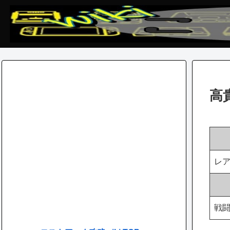
高
レ
戦闘