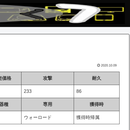
2020.10.09
売価格
攻撃
耐久
233
86
器種
専用
獲得時
ウォーロード
獲得時帰属