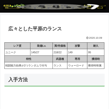
広々とした平原のランス
2020.10.09
レア度
装備Lv.
買/売価格
攻撃
耐久
ユニーク
145/27
218/22
149
95
特性
武器種
専用
獲得時
戦闘能力効果が2つランダムで付与
ランス
ウォーロード
獲得時帰属
入手方法