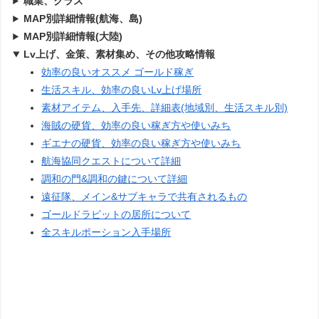
職業、クラス
MAP別詳細情報(航海、島)
MAP別詳細情報(大陸)
Lv上げ、金策、素材集め、その他攻略情報
効率の良いオススメ ゴールド稼ぎ
生活スキル、効率の良いLv上げ場所
素材アイテム、入手先、詳細表(地域別、生活スキル別)
海賊の硬貨、効率の良い稼ぎ方や使いみち
ギエナの硬貨、効率の良い稼ぎ方や使いみち
航海協同クエストについて詳細
調和の門&調和の鍵について詳細
遠征隊、メイン&サブキャラで共有されるもの
ゴールドラビットの居所について
全スキルポーション入手場所