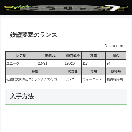
鉄壁要塞のランス
2020.10.09
レア度
装備Lv.
買/売価格
攻撃
耐久
ユニーク
115/21
198/20
117
94
特性
武器種
専用
獲得時
戦闘能力効果が2つランダムで付与
ランス
ウォーロード
獲得時帰属
入手方法