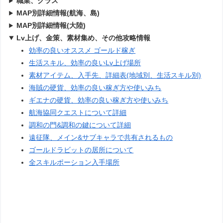
職業、クラス
MAP別詳細情報(航海、島)
MAP別詳細情報(大陸)
Lv上げ、金策、素材集め、その他攻略情報
効率の良いオススメ ゴールド稼ぎ
生活スキル、効率の良いLv上げ場所
素材アイテム、入手先、詳細表(地域別、生活スキル別)
海賊の硬貨、効率の良い稼ぎ方や使いみち
ギエナの硬貨、効率の良い稼ぎ方や使いみち
航海協同クエストについて詳細
調和の門&調和の鍵について詳細
遠征隊、メイン&サブキャラで共有されるもの
ゴールドラビットの居所について
全スキルポーション入手場所