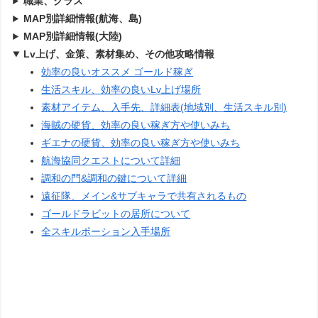
職業、クラス
MAP別詳細情報(航海、島)
MAP別詳細情報(大陸)
Lv上げ、金策、素材集め、その他攻略情報
効率の良いオススメ ゴールド稼ぎ
生活スキル、効率の良いLv上げ場所
素材アイテム、入手先、詳細表(地域別、生活スキル別)
海賊の硬貨、効率の良い稼ぎ方や使いみち
ギエナの硬貨、効率の良い稼ぎ方や使いみち
航海協同クエストについて詳細
調和の門&調和の鍵について詳細
遠征隊、メイン&サブキャラで共有されるもの
ゴールドラビットの居所について
全スキルポーション入手場所