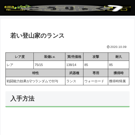
若い登山家のランス
2020.10.09
レア度
装備Lv.
買/売価格
攻撃
耐久
レア
75/15
138/14
85
85
特性
武器種
専用
獲得時
戦闘能力効果が2つランダムで付与
ランス
ウォーロード
獲得時帰属
入手方法