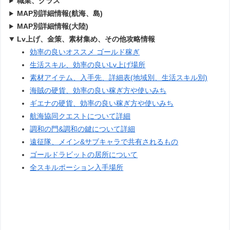
職業、クラス
MAP別詳細情報(航海、島)
MAP別詳細情報(大陸)
Lv上げ、金策、素材集め、その他攻略情報
効率の良いオススメ ゴールド稼ぎ
生活スキル、効率の良いLv上げ場所
素材アイテム、入手先、詳細表(地域別、生活スキル別)
海賊の硬貨、効率の良い稼ぎ方や使いみち
ギエナの硬貨、効率の良い稼ぎ方や使いみち
航海協同クエストについて詳細
調和の門&調和の鍵について詳細
遠征隊、メイン&サブキャラで共有されるもの
ゴールドラビットの居所について
全スキルポーション入手場所