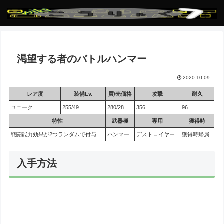
渇望する者のバトルハンマー
2020.10.09
レア度
装備Lv.
買/売価格
攻撃
耐久
ユニーク
255/49
280/28
356
96
特性
武器種
専用
獲得時
戦闘能力効果が2つランダムで付与
ハンマー
デストロイヤー
獲得時帰属
入手方法