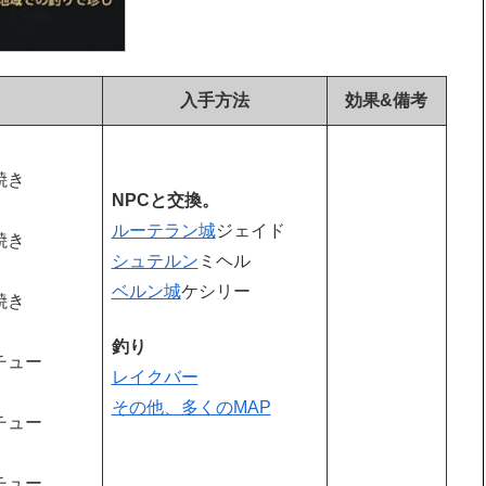
入手方法
効果&備考
焼き
NPCと交換。
ルーテラン城
ジェイド
焼き
シュテルン
ミヘル
ベルン城
ケシリー
焼き
釣り
チュー
レイクバー
その他、多くのMAP
チュー
チュー