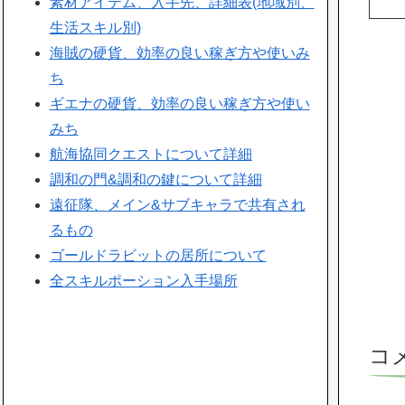
素材アイテム、入手先、詳細表(地域別、
生活スキル別)
海賊の硬貨、効率の良い稼ぎ方や使いみ
ち
ギエナの硬貨、効率の良い稼ぎ方や使い
みち
航海協同クエストについて詳細
調和の門&調和の鍵について詳細
遠征隊、メイン&サブキャラで共有され
るもの
ゴールドラビットの居所について
全スキルポーション入手場所
コ