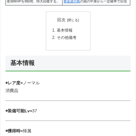
使用時HPを8秒間、特大回復する。
黄金波の島
の箱の中身から一定確率で出現
目次
基本情報
その他備考
基本情報
◉レア度=
ノーマル
消費品
◉装備可能Lv=
37
◉獲得時=
帰属