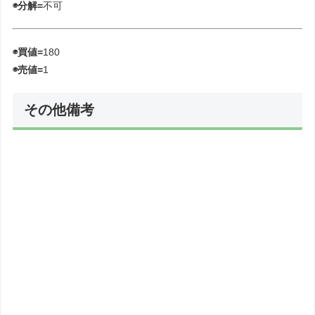
◉分解=
不可
◉買値=
180
◉売値=
1
その他備考