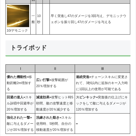
一
10
早く突進し47のダメージを3回与え、デモニックウ
般
秒
ェポンを振り回し47のダメージを与える
10/デモニック
トライポッド
Ⅰ
Ⅱ
Ⅲ
優れた機動性=
移
連続突進=
チェーンスキルに変更さ
広い打撃=
攻撃範囲が
動距離2m増加す
れて、3秒以内に追加のキー入力時
20％増加する
る
に1回以上の使用が可能である
回避の達人=
スキ
減速効果=
攻撃ヒット時5
スピンキック=
突進後の仕上げにキ
ル詠唱中回避率が
秒間、敵の攻撃速度と移
ックをして敵に与えるダメージが
20％増加する
動速度が20％減少する
120％増加する
強化された一撃=
洗練された動き=
スキル
敵に与えるダメー
使用時、5秒間、自分の
=
ジが20％増加する
移動速度が20％増加する