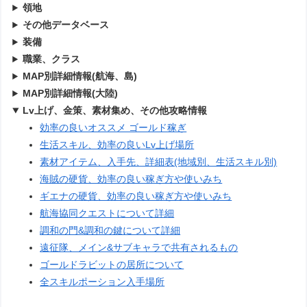
領地
その他データベース
装備
職業、クラス
MAP別詳細情報(航海、島)
MAP別詳細情報(大陸)
Lv上げ、金策、素材集め、その他攻略情報
効率の良いオススメ ゴールド稼ぎ
生活スキル、効率の良いLv上げ場所
素材アイテム、入手先、詳細表(地域別、生活スキル別)
海賊の硬貨、効率の良い稼ぎ方や使いみち
ギエナの硬貨、効率の良い稼ぎ方や使いみち
航海協同クエストについて詳細
調和の門&調和の鍵について詳細
遠征隊、メイン&サブキャラで共有されるもの
ゴールドラビットの居所について
全スキルポーション入手場所