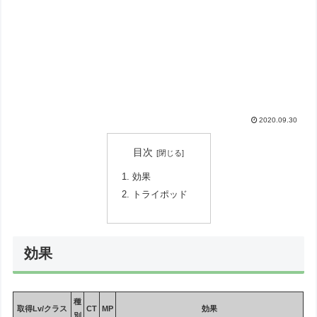
2020.09.30
目次
効果
トライポッド
効果
種
取得Lv/クラス
CT
MP
効果
別