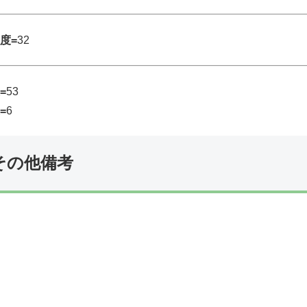
度=
32
=
53
=
6
その他備考