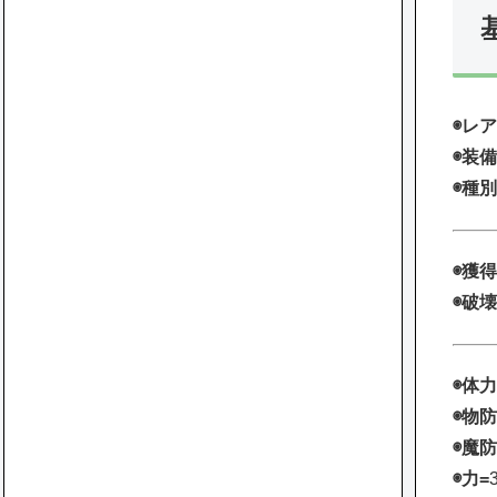
◉レア
◉装備
◉種別
◉獲得
◉破壊
◉体力
◉物防
◉魔防
◉力=