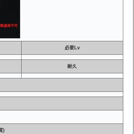
必要Lv
耐久
質)