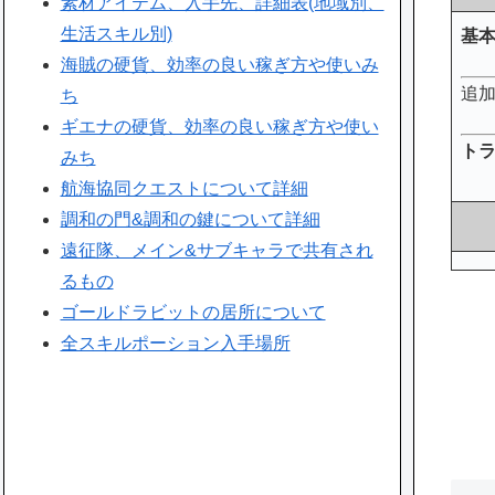
素材アイテム、入手先、詳細表(地域別、
生活スキル別)
基
海賊の硬貨、効率の良い稼ぎ方や使いみ
追
ち
ギエナの硬貨、効率の良い稼ぎ方や使い
ト
みち
航海協同クエストについて詳細
調和の門&調和の鍵について詳細
遠征隊、メイン&サブキャラで共有され
るもの
ゴールドラビットの居所について
全スキルポーション入手場所