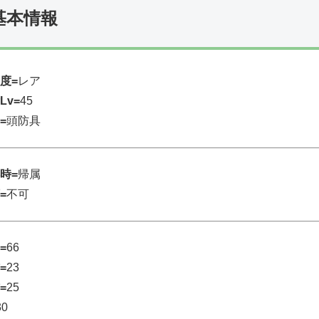
基本情報
度=
レア
Lv=
45
=
頭防具
時=
帰属
=
不可
=
66
=
23
=
25
30