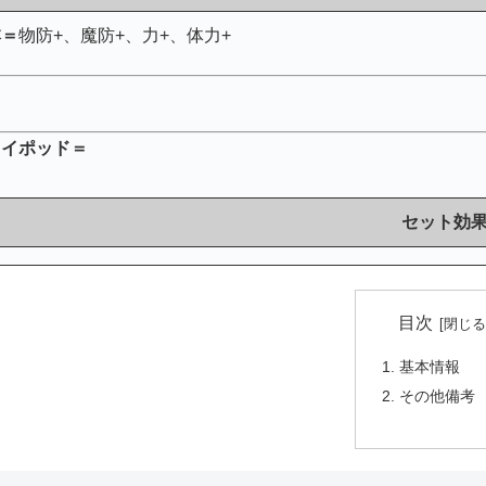
本＝
物防+、魔防+、力+、体力+
加
ライポッド＝
セット効
目次
基本情報
その他備考