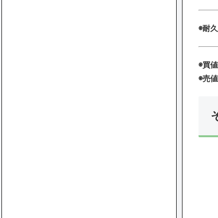
◉耐久
◉買値
◉売値