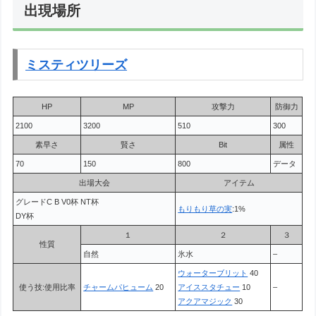
出現場所
ミスティツリーズ
HP
MP
攻撃力
防御力
2100
3200
510
300
素早さ
賢さ
Bit
属性
70
150
800
データ
出場大会
アイテム
グレードC B V0杯 NT杯
もりもり草の実
:1%
DY杯
１
２
３
性質
自然
氷水
–
ウォーターブリット
40
使う技:使用比率
チャームパヒューム
20
アイススタチュー
10
–
アクアマジック
30