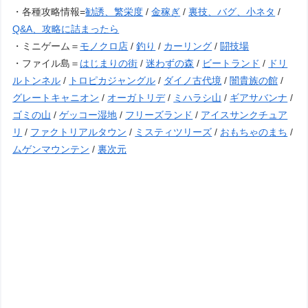
・各種攻略情報=
勧誘、繁栄度
/
金稼ぎ
/
裏技、バグ、小ネタ
/
Q&A、攻略に詰まったら
・ミニゲーム＝
モノクロ店
/
釣り
/
カーリング
/
闘技場
・ファイル島＝
はじまりの街
/
迷わずの森
/
ビートランド
/
ドリ
ルトンネル
/
トロピカジャングル
/
ダイノ古代境
/
闇貴族の館
/
グレートキャニオン
/
オーガトリデ
/
ミハラシ山
/
ギアサバンナ
/
ゴミの山
/
ゲッコー湿地
/
フリーズランド
/
アイスサンクチュア
リ
/
ファクトリアルタウン
/
ミスティツリーズ
/
おもちゃのまち
/
ムゲンマウンテン
/
裏次元