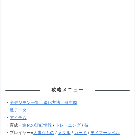
攻略メニュー
・
全デジモン一覧、進化方法、派生図
・
敵データ
・
アイテム
・育成＝
進化の詳細情報
/
トレーニング
/
技
・プレイヤー=
大事なもの
/
メダル
/
カード
/
テイマーレベル