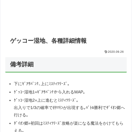
ゲッコー湿地、各種詳細情報
2020.09.26
備考詳細
下にｷﾞｱｻﾊﾞﾝﾅ､上にﾐｽﾃｨﾂﾘｰｽﾞ｡
ｹﾞｯｺｰ湿地1=ｷﾞｱｻﾊﾞﾝﾅから入れるMAP｡
ｹﾞｯｺｰ湿地2=上に進むとﾐｽﾃｨﾂﾘｰｽﾞ｡
出入りで1/3の確率でｵﾀﾏﾓﾝが出現する｡ﾊﾞﾄﾙ勝利でﾀﾞｲｵﾝ郷へ
行ける｡
ﾀﾞｲｵﾝ郷=初回はﾐｽﾃｨﾂﾘｰｽﾞ攻略が楽になる魔法をかけてもら
える｡