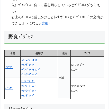
先にｼﾞｭﾚｲﾓﾝに会って霧を晴らしているとﾃﾞｼﾞｶﾑﾙがもらえ
る｡
右上のｹﾞｺﾓﾝに話しかけるとﾄﾉｻﾏｹﾞｺﾓﾝとﾃﾞｼﾞﾓﾝｶｰﾄﾞの交換が
できるようになる｡(
詳細
)
野良ﾃﾞｼﾞﾓﾝ
名前
使用技
場所
ｱｲﾃﾑ
ｽﾋﾟﾆﾝｸﾞｼｮｯﾄ
ｳｲﾝﾄﾞｶｯﾀｰ
MPﾌﾛｯﾋﾟｰ
ﾔﾝﾏﾓﾝ
ﾃﾞﾝｼﾞｬｰｽﾃｨﾝｸﾞ
(10%)
ｲﾝｾｸﾄﾌﾟﾚｰｸﾞ
全域
ｷﾞｶﾞﾌﾘｰｽﾞ
ｳｨﾝﾀｰﾌﾞﾗｽﾄ
中回復ﾌﾛｯﾋﾟｰ
ｹﾞｺﾓﾝ
ｳｫｰﾀｰﾌﾞﾘｯﾄ
(10%)
ﾃｨｱﾄﾞﾛｯﾌﾟ