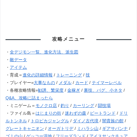
攻略メニュー
・
全デジモン一覧、進化方法、派生図
・
敵データ
・
アイテム
・育成＝
進化の詳細情報
/
トレーニング
/
技
・プレイヤー=
大事なもの
/
メダル
/
カード
/
テイマーレベル
・各種攻略情報=
勧誘、繁栄度
/
金稼ぎ
/
裏技、バグ、小ネタ
/
Q&A、攻略に詰まったら
・ミニゲーム＝
モノクロ店
/
釣り
/
カーリング
/
闘技場
・ファイル島＝
はじまりの街
/
迷わずの森
/
ビートランド
/
ドリ
ルトンネル
/
トロピカジャングル
/
ダイノ古代境
/
闇貴族の館
/
グレートキャニオン
/
オーガトリデ
/
ミハラシ山
/
ギアサバンナ
/
ゴミの山
/
ゲッコー湿地
/
フリーズランド
/
アイスサンクチュア