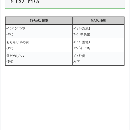
ﾄﾞﾛｯﾌﾟｱｲﾃﾑ
ｱｲﾃﾑ名､確率
MAP､場所
ﾍﾟﾝﾍﾟﾝﾍﾟﾝ草
ｹﾞｯｺｰ湿地1
(4%)
ﾏｯﾌﾟ中央左
もりもり草の実
ｹﾞｯｺｰ湿地1
(1%)
ﾏｯﾌﾟ右上奥
運だめしｷﾉｺ
ﾀﾞｲｵﾝ郷
(3%)
左下