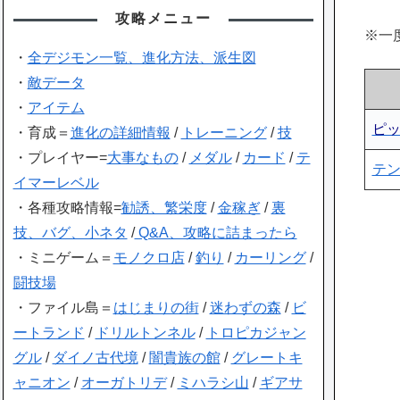
攻略メニュー
※一
・
全デジモン一覧、進化方法、派生図
・
敵データ
・
アイテム
ピ
・育成＝
進化の詳細情報
/
トレーニング
/
技
・プレイヤー=
大事なもの
/
メダル
/
カード
/
テ
テ
イマーレベル
・各種攻略情報=
勧誘、繁栄度
/
金稼ぎ
/
裏
技、バグ、小ネタ
/
Q&A、攻略に詰まったら
・ミニゲーム＝
モノクロ店
/
釣り
/
カーリング
/
闘技場
・ファイル島＝
はじまりの街
/
迷わずの森
/
ビ
ートランド
/
ドリルトンネル
/
トロピカジャン
グル
/
ダイノ古代境
/
闇貴族の館
/
グレートキ
ャニオン
/
オーガトリデ
/
ミハラシ山
/
ギアサ