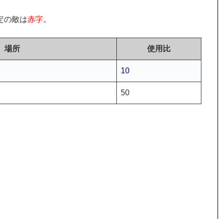
定の敵は
赤字
。
場所
使用比
10
50