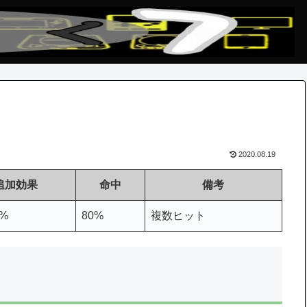
2020.08.19
追加効果
命中
備考
5%
80%
複数ヒット