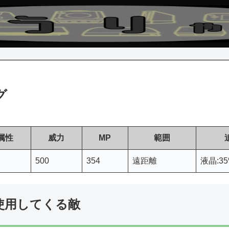
グ
属性
威力
MP
範囲
然
500
354
遠距離
液晶:3
使用してくる敵