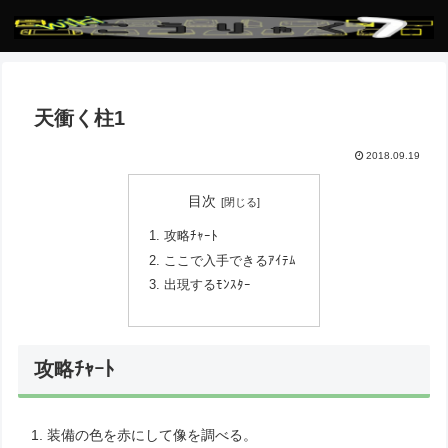
天衝く柱1
2018.09.19
目次
攻略ﾁｬｰﾄ
ここで入手できるｱｲﾃﾑ
出現するﾓﾝｽﾀｰ
攻略ﾁｬｰﾄ
装備の色を赤にして像を調べる。