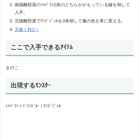
南隔離部屋のｼｬﾊﾞﾗﾝ2体のどちらかがもっている鍵を倒して
入手。
北隔離部屋でｱｼﾄﾞｼﾞｪﾙを3体倒して像の色を青に変える。
天衝く柱2へ
ここで入手できるｱｲﾃﾑ
きのこ
出現するﾓﾝｽﾀｰ
ｼｬﾊﾞﾗﾝ / ﾊﾞﾗﾝﾄﾞﾙｰ / ｱｼﾄﾞｼﾞｪﾙ