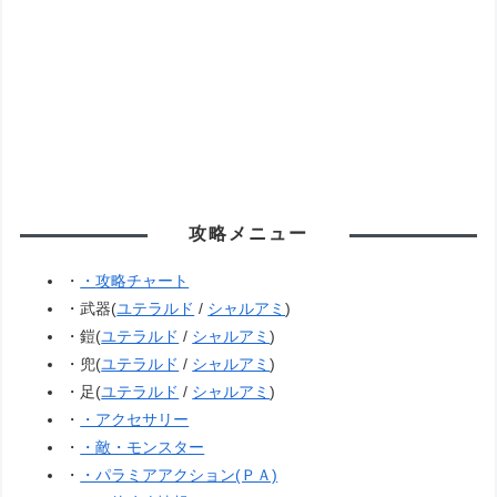
攻略メニュー
・
・
攻略チャート
・武器(
ユテラルド
/
シャルアミ
)
・鎧(
ユテラルド
/
シャルアミ
)
・兜(
ユテラルド
/
シャルアミ
)
・足(
ユテラルド
/
シャルアミ
)
・
・アクセサリー
・
・敵・モンスター
・
・パラミアアクション(ＰＡ)