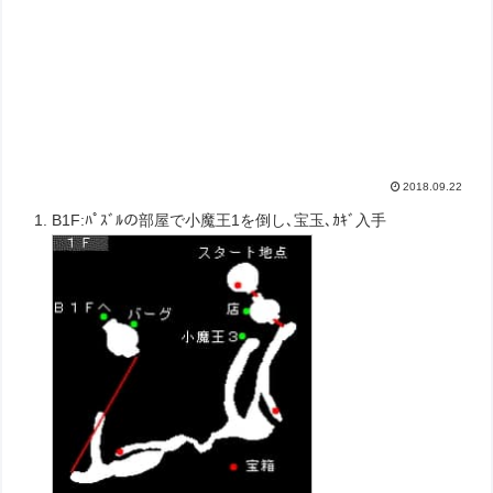
2018.09.22
B1F:ﾊﾟｽﾞﾙの部屋で小魔王1を倒し､宝玉､ｶｷﾞ入手