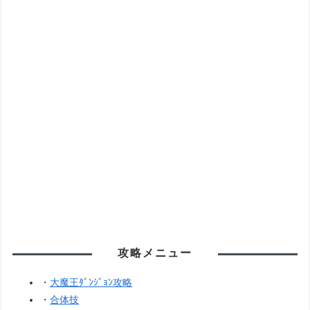
攻略メニュー
・
大魔王ﾀﾞﾝｼﾞｮﾝ攻略
・
合体技