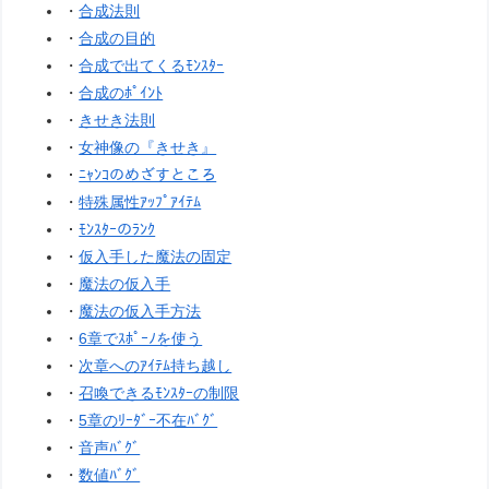
・
合成法則
・
合成の目的
・
合成で出てくるﾓﾝｽﾀｰ
・
合成のﾎﾟｲﾝﾄ
・
きせき法則
・
女神像の『きせき』
・
ﾆｬﾝｺのめざすところ
・
特殊属性ｱｯﾌﾟｱｲﾃﾑ
・
ﾓﾝｽﾀｰのﾗﾝｸ
・
仮入手した魔法の固定
・
魔法の仮入手
・
魔法の仮入手方法
・
6章でｽﾎﾟｰﾉを使う
・
次章へのｱｲﾃﾑ持ち越し
・
召喚できるﾓﾝｽﾀｰの制限
・
5章のﾘｰﾀﾞｰ不在ﾊﾞｸﾞ
・
音声ﾊﾞｸﾞ
・
数値ﾊﾞｸﾞ