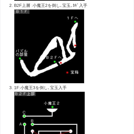
B2F上層 :小魔王2を倒し､宝玉､ｶｷﾞ入手
1F:小魔王3を倒し､宝玉入手