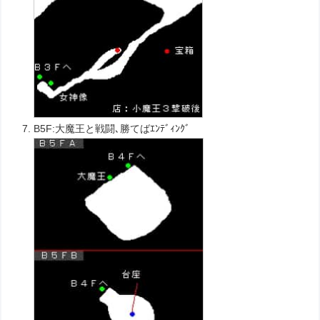
B5F:大魔王と戦闘､勝てばｴﾝﾃﾞｨﾝｸﾞ