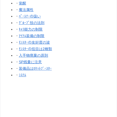
・
覚醒
・
魔法属性
・
ﾊﾟｰﾄﾅｰの扱い
・
ｸﾞﾙｰﾌﾟ技の法則
・
ｷｬﾗ能力の制限
・
ｱｲﾃﾑ装備の制限
・
ﾓﾝｽﾀｰの友好度の波
・
ﾓﾝｽﾀｰの役目は2種類
・
入手物廃棄の原則
・
SP残量に注意
・
装備品はﾛｹｯﾄﾌﾞｰｽﾀｰ
・
ｼｽﾃﾑ