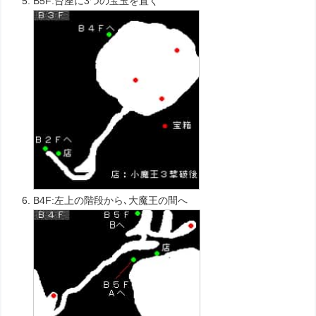
B5F:台座に3つの宝玉を置く
B4F:左上の階段から､大魔王の間へ