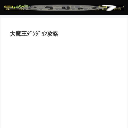
大魔王ﾀﾞﾝｼﾞｮﾝ攻略