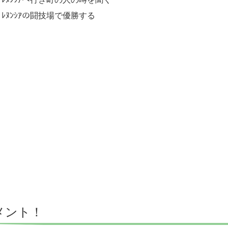
ﾚﾇﾝｼｱの闘技場で優勝する
メント！