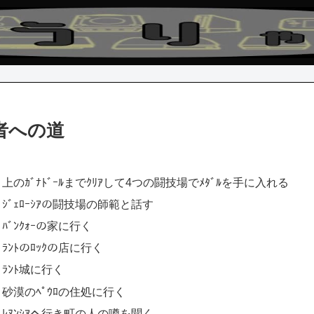
者への道
上のｶﾞﾅﾄﾞｰﾙまでｸﾘｱして4つの闘技場でﾒﾀﾞﾙを手に入れる
ｼﾞｪﾛｰｼｱの闘技場の師範と話す
ﾊﾞﾝｸｫｰの家に行く
ﾗﾝﾄのﾛｯｸの店に行く
ﾗﾝﾄ城に行く
砂漠のﾍﾟｳﾛの住処に行く
ﾚﾇﾝｼｱへ行き町の人の噂を聞く