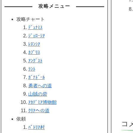
攻略メニュー
攻略チャート
ﾃﾞｭﾅﾐｽ
ｼﾞｪﾛｰｼｱ
ﾚﾇﾝｼｱ
ｶﾌﾟﾘｽ
ｱﾝｸﾞｽﾄ
ﾗﾝﾄ
ｶﾞﾅﾄﾞｰﾙ
勇者への道
山賊の砦
ｱｶﾃﾞﾐｱ博物館
ｸﾘｱへの道
依頼
コ
ﾊﾟﾄﾘｱ村