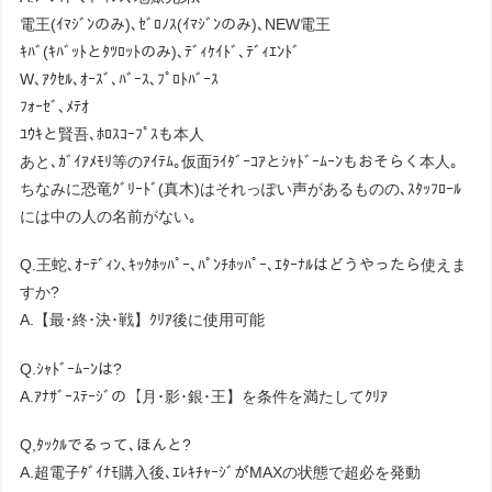
電王(ｲﾏｼﾞﾝのみ)､ｾﾞﾛﾉｽ(ｲﾏｼﾞﾝのみ)､NEW電王
ｷﾊﾞ(ｷﾊﾞｯﾄとﾀﾂﾛｯﾄのみ)､ﾃﾞｨｹｲﾄﾞ､ﾃﾞｨｴﾝﾄﾞ
W､ｱｸｾﾙ､ｵｰｽﾞ､ﾊﾞｰｽ､ﾌﾟﾛﾄﾊﾞｰｽ
ﾌｫｰｾﾞ､ﾒﾃｵ
ﾕｳｷと賢吾､ﾎﾛｽｺｰﾌﾟｽも本人
あと､ｶﾞｲｱﾒﾓﾘ等のｱｲﾃﾑ｡仮面ﾗｲﾀﾞｰｺｱとｼｬﾄﾞｰﾑｰﾝもおそらく本人｡
ちなみに恐竜ｸﾞﾘｰﾄﾞ(真木)はそれっぽい声があるものの､ｽﾀｯﾌﾛｰﾙ
には中の人の名前がない｡
Q.王蛇､ｵｰﾃﾞｨﾝ､ｷｯｸﾎｯﾊﾟｰ､ﾊﾟﾝﾁﾎｯﾊﾟｰ､ｴﾀｰﾅﾙはどうやったら使えま
すか?
A.【最･終･決･戦】ｸﾘｱ後に使用可能
Q.ｼｬﾄﾞｰﾑｰﾝは?
A.ｱﾅｻﾞｰｽﾃｰｼﾞの【月･影･銀･王】を条件を満たしてｸﾘｱ
Q,ﾀｯｸﾙでるって､ほんと?
A.超電子ﾀﾞｲﾅﾓ購入後､ｴﾚｷﾁｬｰｼﾞがMAXの状態で超必を発動