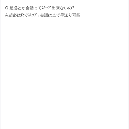
Q,超必とか会話ってｽｷｯﾌﾟ出来ないの?
A.超必はRでｽｷｯﾌﾟ､会話は△で早送り可能