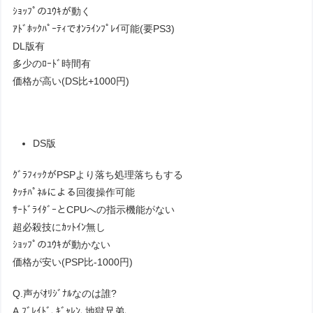
ｼｮｯﾌﾟのﾕｳｷが動く
ｱﾄﾞﾎｯｸﾊﾟｰﾃｨでｵﾝﾗｲﾝﾌﾟﾚｲ可能(要PS3)
DL版有
多少のﾛｰﾄﾞ時間有
価格が高い(DS比+1000円)
DS版
ｸﾞﾗﾌｨｯｸがPSPより落ち処理落ちもする
ﾀｯﾁﾊﾟﾈﾙによる回復操作可能
ｻｰﾄﾞﾗｲﾀﾞｰとCPUへの指示機能がない
超必殺技にｶｯﾄｲﾝ無し
ｼｮｯﾌﾟのﾕｳｷが動かない
価格が安い(PSP比-1000円)
Q.声がｵﾘｼﾞﾅﾙなのは誰?
A.ﾌﾞﾚｲﾄﾞ､ｷﾞｬﾚﾝ､地獄兄弟､