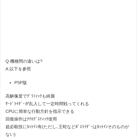
Q.機種間の違いは?
A.以下を参照
PSP版
高解像度でｸﾞﾗﾌｨｯｸも綺麗
ｻｰﾄﾞﾗｲﾀﾞｰが乱入して一定時間戦ってくれる
CPUに簡単な行動方針を指示できる
回復操作はｱﾅﾛｸﾞｽﾃｨｯｸ使用
超必殺技にｶｯﾄｲﾝ有(ただし､王蛇などﾎﾞｽﾗｲﾀﾞｰはｶｯﾄｲﾝそのものが
ない)