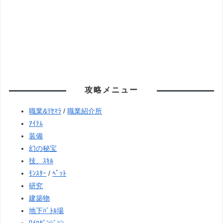
攻略メニュー
職業&ﾘｾﾏﾗ
/
職業紹介所
ｱｲﾃﾑ
装備
幻の秘宝
技、ｽｷﾙ
ﾓﾝｽﾀｰ
/
ﾍﾟｯﾄ
研究
建築物
地下ﾊﾞﾄﾙ場
ﾜｲﾛﾀﾞﾝｼﾞｮﾝ