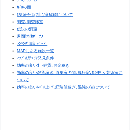
ｶｲﾛの間
結婚/子供(2世)/覚醒値について
調査､調査隊室
伝説の洞窟
週間討伐ﾎﾞｰﾅｽ
ﾗﾝｷﾝｸﾞ集計ﾎﾞｰﾄﾞ
MAPにある施設一覧
ﾏｯﾌﾟ&新ｴﾘｱ発見条件
効率の良いｵｰﾄ銅貨､お金稼ぎ
効率の良い銀貨稼ぎ､収集家の間､興行家､獣使い､芸術家に
ついて
効率の良いﾚﾍﾞﾙ上げ､経験値稼ぎ､混沌の岩について