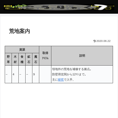
荒地案内
2020.06.22
資源
取得
説明
野
木
食
鉱
魔
ｱｲﾃﾑ
草
材
糧
石
石
領地外の荒地を補修する拠点｡
–
4
–
–
9
防壁用玄関から12ﾏｽまで｡
主に
研究
で入手。