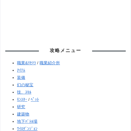
攻略メニュー
職業&ﾘｾﾏﾗ
/
職業紹介所
ｱｲﾃﾑ
装備
幻の秘宝
技、ｽｷﾙ
ﾓﾝｽﾀｰ
/
ﾍﾟｯﾄ
研究
建築物
地下ﾊﾞﾄﾙ場
ﾜｲﾛﾀﾞﾝｼﾞｮﾝ