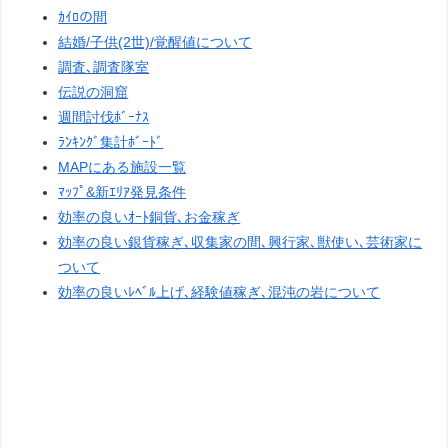
ｶｲﾛの間
結婚/子供(2世)/覚醒値について
調査､調査隊室
伝説の洞窟
週間討伐ﾎﾞｰﾅｽ
ﾗﾝｷﾝｸﾞ集計ﾎﾞｰﾄﾞ
MAPにある施設一覧
ﾏｯﾌﾟ&新ｴﾘｱ発見条件
効率の良いｵｰﾄ銅貨､お金稼ぎ
効率の良い銀貨稼ぎ､収集家の間､興行家､獣使い､芸術家に
ついて
効率の良いﾚﾍﾞﾙ上げ､経験値稼ぎ､混沌の岩について