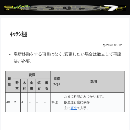
ｷｯﾁﾝ棚
2020.06.12
場所移動をする項目はなく､変更したい場合は撤去して再建
築が必要｡
資源
銅
取得
説明
野
木
食
鉱
魔
貨
ｱｲﾃﾑ
草
材
糧
石
石
たまに料理がみつかります｡
40
2
4
–
–
–
料理
飯屋進行度に依存
主に
研究
で入手。