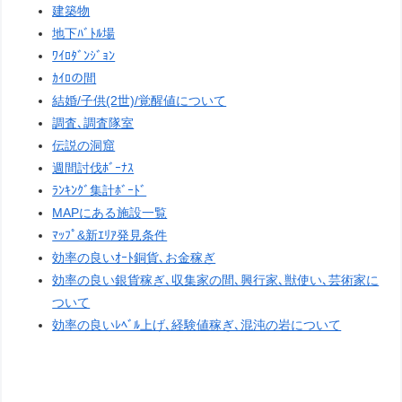
建築物
地下ﾊﾞﾄﾙ場
ﾜｲﾛﾀﾞﾝｼﾞｮﾝ
ｶｲﾛの間
結婚/子供(2世)/覚醒値について
調査､調査隊室
伝説の洞窟
週間討伐ﾎﾞｰﾅｽ
ﾗﾝｷﾝｸﾞ集計ﾎﾞｰﾄﾞ
MAPにある施設一覧
ﾏｯﾌﾟ&新ｴﾘｱ発見条件
効率の良いｵｰﾄ銅貨､お金稼ぎ
効率の良い銀貨稼ぎ､収集家の間､興行家､獣使い､芸術家に
ついて
効率の良いﾚﾍﾞﾙ上げ､経験値稼ぎ､混沌の岩について