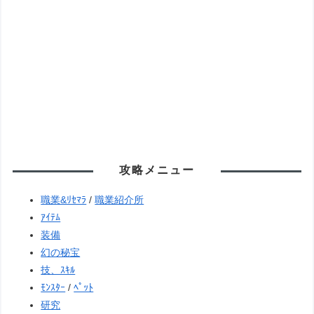
攻略メニュー
職業&ﾘｾﾏﾗ
/
職業紹介所
ｱｲﾃﾑ
装備
幻の秘宝
技、ｽｷﾙ
ﾓﾝｽﾀｰ
/
ﾍﾟｯﾄ
研究