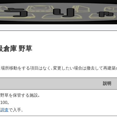
級倉庫 野草
場所移動をする項目はなく､変更したい場合は撤去して再建築
説明
野草を保管する施設｡
100｡
に
調査
で入手。