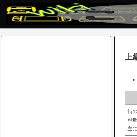
上
街の
容量
主