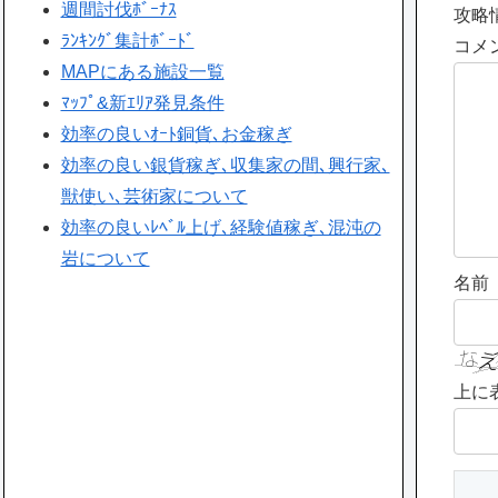
週間討伐ﾎﾞｰﾅｽ
攻略
ﾗﾝｷﾝｸﾞ集計ﾎﾞｰﾄﾞ
コメ
MAPにある施設一覧
ﾏｯﾌﾟ&新ｴﾘｱ発見条件
効率の良いｵｰﾄ銅貨､お金稼ぎ
効率の良い銀貨稼ぎ､収集家の間､興行家､
獣使い､芸術家について
効率の良いﾚﾍﾞﾙ上げ､経験値稼ぎ､混沌の
岩について
名前
上に