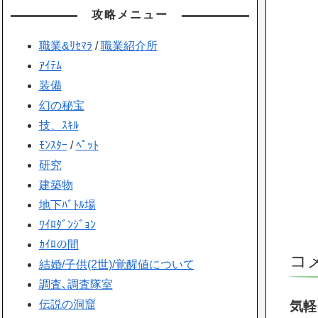
攻略メニュー
職業&ﾘｾﾏﾗ
/
職業紹介所
ｱｲﾃﾑ
装備
幻の秘宝
技、ｽｷﾙ
ﾓﾝｽﾀｰ
/
ﾍﾟｯﾄ
研究
建築物
地下ﾊﾞﾄﾙ場
ﾜｲﾛﾀﾞﾝｼﾞｮﾝ
ｶｲﾛの間
コ
結婚/子供(2世)/覚醒値について
調査､調査隊室
伝説の洞窟
気軽