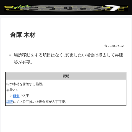
倉庫 木材
2020.06.12
場所移動をする項目はなく､変更したい場合は撤去して再建
築が必要｡
説明
街の木材を保管する施設｡
容量20｡
主に
研究
で入手。
調査
にて上位互換の上級倉庫が入手可能。