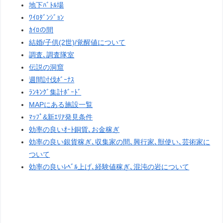
地下ﾊﾞﾄﾙ場
ﾜｲﾛﾀﾞﾝｼﾞｮﾝ
ｶｲﾛの間
結婚/子供(2世)/覚醒値について
調査､調査隊室
伝説の洞窟
週間討伐ﾎﾞｰﾅｽ
ﾗﾝｷﾝｸﾞ集計ﾎﾞｰﾄﾞ
MAPにある施設一覧
ﾏｯﾌﾟ&新ｴﾘｱ発見条件
効率の良いｵｰﾄ銅貨､お金稼ぎ
効率の良い銀貨稼ぎ､収集家の間､興行家､獣使い､芸術家に
ついて
効率の良いﾚﾍﾞﾙ上げ､経験値稼ぎ､混沌の岩について