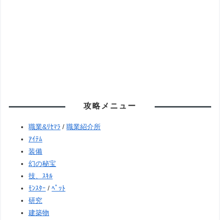
攻略メニュー
職業&ﾘｾﾏﾗ
/
職業紹介所
ｱｲﾃﾑ
装備
幻の秘宝
技、ｽｷﾙ
ﾓﾝｽﾀｰ
/
ﾍﾟｯﾄ
研究
建築物