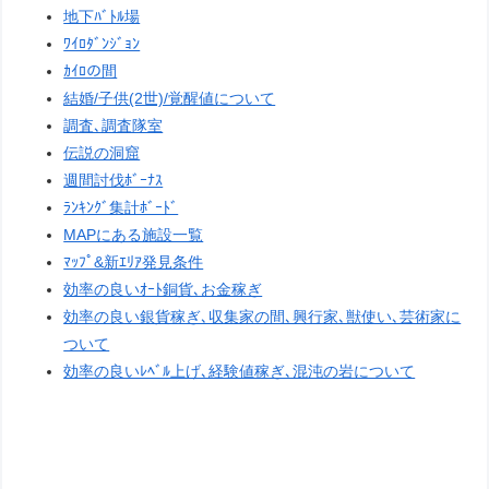
地下ﾊﾞﾄﾙ場
ﾜｲﾛﾀﾞﾝｼﾞｮﾝ
ｶｲﾛの間
結婚/子供(2世)/覚醒値について
調査､調査隊室
伝説の洞窟
週間討伐ﾎﾞｰﾅｽ
ﾗﾝｷﾝｸﾞ集計ﾎﾞｰﾄﾞ
MAPにある施設一覧
ﾏｯﾌﾟ&新ｴﾘｱ発見条件
効率の良いｵｰﾄ銅貨､お金稼ぎ
効率の良い銀貨稼ぎ､収集家の間､興行家､獣使い､芸術家に
ついて
効率の良いﾚﾍﾞﾙ上げ､経験値稼ぎ､混沌の岩について