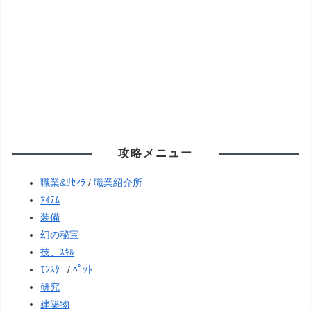
攻略メニュー
職業&ﾘｾﾏﾗ
/
職業紹介所
ｱｲﾃﾑ
装備
幻の秘宝
技、ｽｷﾙ
ﾓﾝｽﾀｰ
/
ﾍﾟｯﾄ
研究
建築物