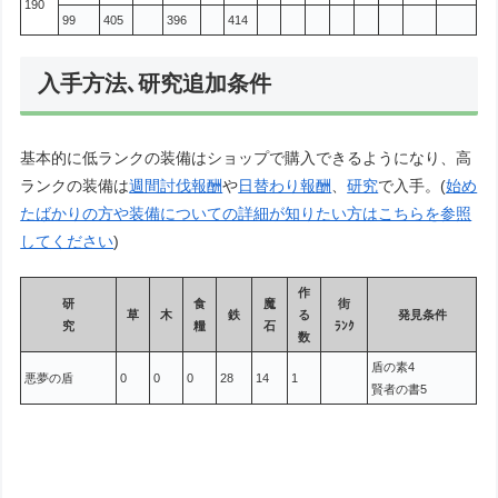
190
99
405
396
414
入手方法､研究追加条件
基本的に低ランクの装備はショップで購入できるようになり、高
ランクの装備は
週間討伐報酬
や
日替わり報酬
、
研究
で入手。(
始め
たばかりの方や装備についての詳細が知りたい方はこちらを参照
してください
)
作
研
食
魔
街
草
木
鉄
る
発見条件
究
糧
石
ﾗﾝｸ
数
盾の素4
悪夢の盾
0
0
0
28
14
1
賢者の書5