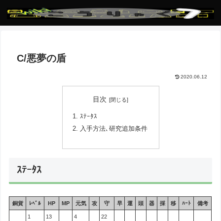
C/悪夢の盾
2020.06.12
目次
ｽﾃｰﾀｽ
入手方法､研究追加条件
ｽﾃｰﾀｽ
銅貨
ﾚﾍﾞﾙ
HP
MP
元気
攻
守
早
運
頭
器
採
移
ﾊｰﾄ
備考
1
13
4
22