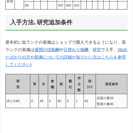
岩場
99
437
402
423
入手方法､研究追加条件
基本的に低ランクの装備はショップで購入できるようになり、高
ランクの装備は
週間討伐報酬
や
日替わり報酬
、
研究
で入手。(
始め
たばかりの方や装備についての詳細が知りたい方はこちらを参照
してください
)
作
研
食
魔
街
草
木
鉄
る
発見条件
究
糧
石
ﾗﾝｸ
数
武器の素34
誇りの剣
0
40
0
60
0
1
63
賢者の書40