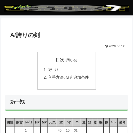
A/誇りの剣
2020.06.12
目次
ｽﾃｰﾀｽ
入手方法､研究追加条件
ｽﾃｰﾀｽ
属性
銅貨
ﾚﾍﾞﾙ
HP
MP
元気
攻
守
早
運
頭
器
採
移
ﾊｰﾄ
備考
1
45
10
31