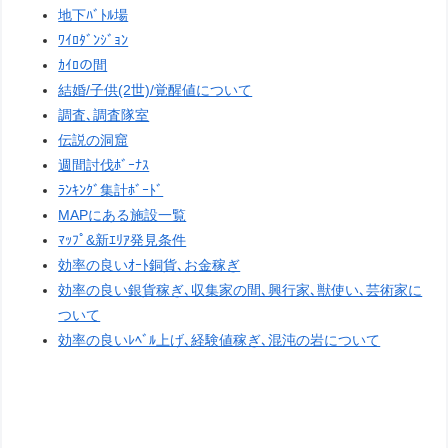
地下ﾊﾞﾄﾙ場
ﾜｲﾛﾀﾞﾝｼﾞｮﾝ
ｶｲﾛの間
結婚/子供(2世)/覚醒値について
調査､調査隊室
伝説の洞窟
週間討伐ﾎﾞｰﾅｽ
ﾗﾝｷﾝｸﾞ集計ﾎﾞｰﾄﾞ
MAPにある施設一覧
ﾏｯﾌﾟ&新ｴﾘｱ発見条件
効率の良いｵｰﾄ銅貨､お金稼ぎ
効率の良い銀貨稼ぎ､収集家の間､興行家､獣使い､芸術家に
ついて
効率の良いﾚﾍﾞﾙ上げ､経験値稼ぎ､混沌の岩について