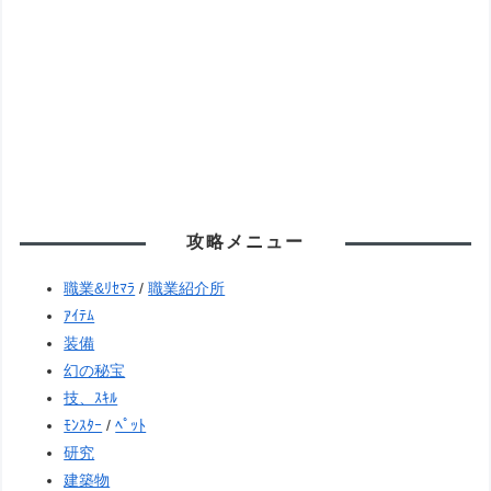
攻略メニュー
職業&ﾘｾﾏﾗ
/
職業紹介所
ｱｲﾃﾑ
装備
幻の秘宝
技、ｽｷﾙ
ﾓﾝｽﾀｰ
/
ﾍﾟｯﾄ
研究
建築物