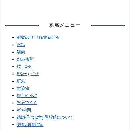
攻略メニュー
職業&ﾘｾﾏﾗ
/
職業紹介所
ｱｲﾃﾑ
装備
幻の秘宝
技、ｽｷﾙ
ﾓﾝｽﾀｰ
/
ﾍﾟｯﾄ
研究
建築物
地下ﾊﾞﾄﾙ場
ﾜｲﾛﾀﾞﾝｼﾞｮﾝ
ｶｲﾛの間
結婚/子供(2世)/覚醒値について
調査､調査隊室