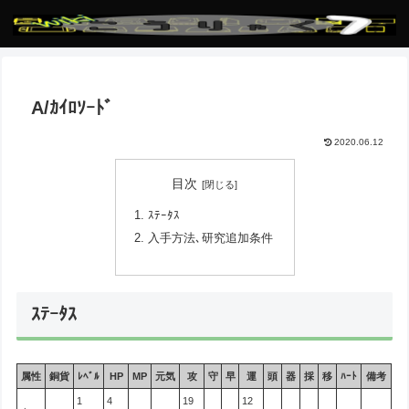
A/ｶｲﾛｿｰﾄﾞ
2020.06.12
目次
ｽﾃｰﾀｽ
入手方法､研究追加条件
ｽﾃｰﾀｽ
属性
銅貨
ﾚﾍﾞﾙ
HP
MP
元気
攻
守
早
運
頭
器
採
移
ﾊｰﾄ
備考
1
4
19
12