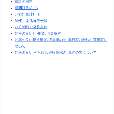
伝説の洞窟
週間討伐ﾎﾞｰﾅｽ
ﾗﾝｷﾝｸﾞ集計ﾎﾞｰﾄﾞ
MAPにある施設一覧
ﾏｯﾌﾟ&新ｴﾘｱ発見条件
効率の良いｵｰﾄ銅貨､お金稼ぎ
効率の良い銀貨稼ぎ､収集家の間､興行家､獣使い､芸術家に
ついて
効率の良いﾚﾍﾞﾙ上げ､経験値稼ぎ､混沌の岩について