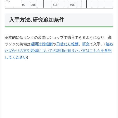
土?
99
298
313
306
入手方法､研究追加条件
基本的に低ランクの装備はショップで購入できるようになり、高
ランクの装備は
週間討伐報酬
や
日替わり報酬
、
研究
で入手。(
始め
たばかりの方や装備についての詳細が知りたい方はこちらを参照
してください
)