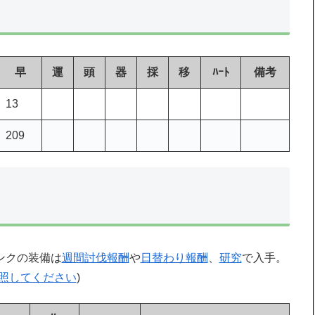
早
運
頭
器
採
移
ﾊｰﾄ
備考
13
209
ンクの装備は
週間討伐報酬
や
日替わり報酬
、
研究
で入手。
照してください
)