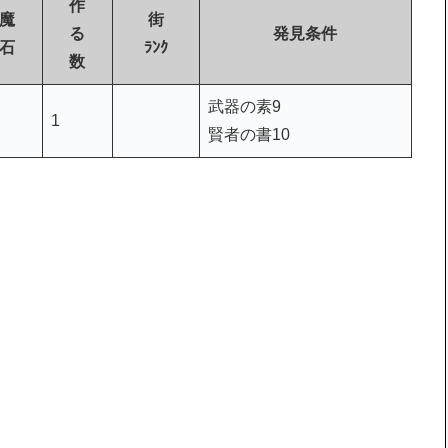
作
魔
街
る
発見条件
石
ﾗﾝｸ
数
武器の素9
1
賢者の書10