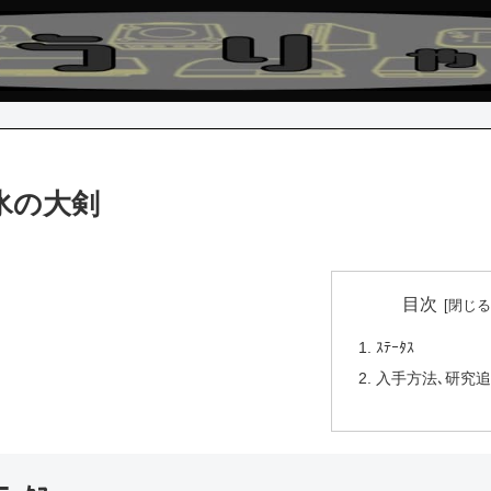
/氷の大剣
目次
ｽﾃｰﾀｽ
入手方法､研究