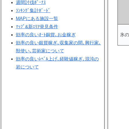
週間討伐ﾎﾞｰﾅｽ
ﾗﾝｷﾝｸﾞ集計ﾎﾞｰﾄﾞ
MAPにある施設一覧
ﾏｯﾌﾟ&新ｴﾘｱ発見条件
効率の良いｵｰﾄ銅貨､お金稼ぎ
氷
効率の良い銀貨稼ぎ､収集家の間､興行家､
獣使い､芸術家について
効率の良いﾚﾍﾞﾙ上げ､経験値稼ぎ､混沌の
岩について