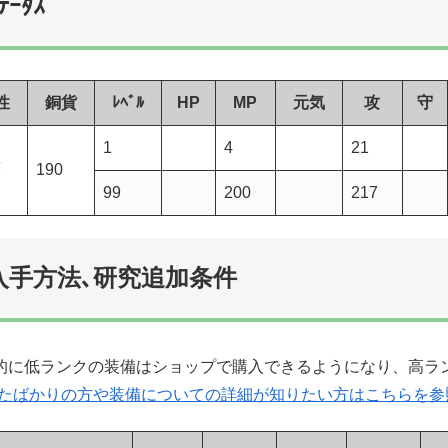
ﾃｰﾀｽ
性
銅貨
ﾚﾍﾞﾙ
HP
MP
元気
攻
守
1
4
21
原
190
99
200
217
入手方法､研究追加条件
的に低ランクの装備はショップで購入できるようになり、高ラ
たばかりの方や装備についての詳細が知りたい方はこちらを参