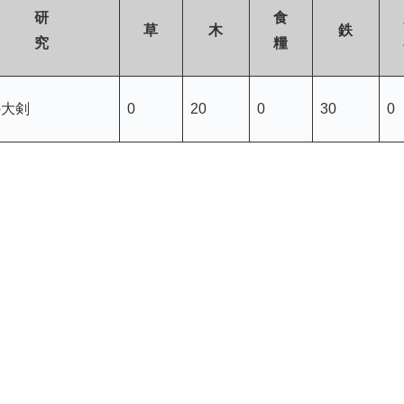
研
食
草
木
鉄
究
糧
の大剣
0
20
0
30
0