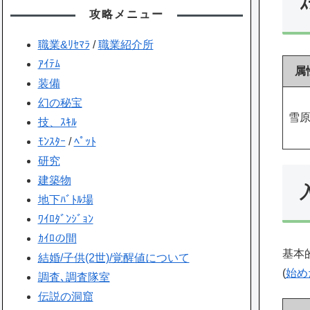
ｽ
攻略メニュー
職業&ﾘｾﾏﾗ
/
職業紹介所
ｱｲﾃﾑ
属
装備
幻の秘宝
雪
技、ｽｷﾙ
ﾓﾝｽﾀｰ
/
ﾍﾟｯﾄ
研究
建築物
地下ﾊﾞﾄﾙ場
ﾜｲﾛﾀﾞﾝｼﾞｮﾝ
ｶｲﾛの間
基本
結婚/子供(2世)/覚醒値について
(
始め
調査､調査隊室
伝説の洞窟