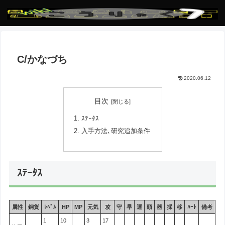
C/かなづち
2020.06.12
目次
ｽﾃｰﾀｽ
入手方法､研究追加条件
ｽﾃｰﾀｽ
属性
銅貨
ﾚﾍﾞﾙ
HP
MP
元気
攻
守
早
運
頭
器
採
移
ﾊｰﾄ
備考
1
10
3
17