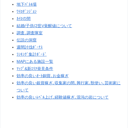
地下ﾊﾞﾄﾙ場
ﾜｲﾛﾀﾞﾝｼﾞｮﾝ
ｶｲﾛの間
結婚/子供(2世)/覚醒値について
調査､調査隊室
伝説の洞窟
週間討伐ﾎﾞｰﾅｽ
ﾗﾝｷﾝｸﾞ集計ﾎﾞｰﾄﾞ
MAPにある施設一覧
ﾏｯﾌﾟ&新ｴﾘｱ発見条件
効率の良いｵｰﾄ銅貨､お金稼ぎ
効率の良い銀貨稼ぎ､収集家の間､興行家､獣使い､芸術家に
ついて
効率の良いﾚﾍﾞﾙ上げ､経験値稼ぎ､混沌の岩について