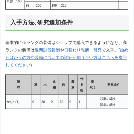
草原
190
99
206
199
213
入手方法､研究追加条件
基本的に低ランクの装備はショップで購入できるようになり、高
ランクの装備は
週間討伐報酬
や
日替わり報酬
、
研究
で入手。(
始め
たばかりの方や装備についての詳細が知りたい方はこちらを参照
してください
)
作
研
食
魔
街
草
木
鉄
る
発見条件
究
糧
石
ﾗﾝｸ
数
武器の素4
かなづち
0
20
0
30
0
1
賢者の書4