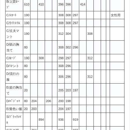
B/上質ﾛｰ
610
410
396
396
414
ﾌﾞ
C/ｽｶｰﾄ
190
308
308
297
女性用
C/ﾗｲﾄﾒｲﾙ
190
308
308
297
C/丈夫マ
190
312
304
308
ント
D/鉄の胸
80
308
302
296
当て
C/ﾛｰﾌﾞ
190
308
298
297
312
D/マント
80
308
296
D/流行の
80
306
296
312
服
E/皮の胸当
20
205
203
197
て
D/ﾊﾟｼﾞｬﾏ
80
204
206
200
198
E/黄色い服
20
203
204
197
S/ﾌﾞﾗｯｸﾒｲ
894
936
919
ﾙ