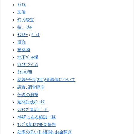
ｱｲﾃﾑ
装備
幻の秘宝
技、ｽｷﾙ
ﾓﾝｽﾀｰ
/
ﾍﾟｯﾄ
研究
建築物
地下ﾊﾞﾄﾙ場
ﾜｲﾛﾀﾞﾝｼﾞｮﾝ
ｶｲﾛの間
結婚/子供(2世)/覚醒値について
調査､調査隊室
伝説の洞窟
週間討伐ﾎﾞｰﾅｽ
ﾗﾝｷﾝｸﾞ集計ﾎﾞｰﾄﾞ
MAPにある施設一覧
ﾏｯﾌﾟ&新ｴﾘｱ発見条件
効率の良いｵｰﾄ銅貨､お金稼ぎ