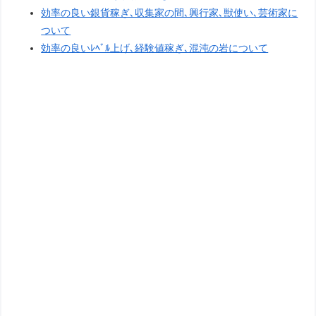
効率の良い銀貨稼ぎ､収集家の間､興行家､獣使い､芸術家に
ついて
効率の良いﾚﾍﾞﾙ上げ､経験値稼ぎ､混沌の岩について