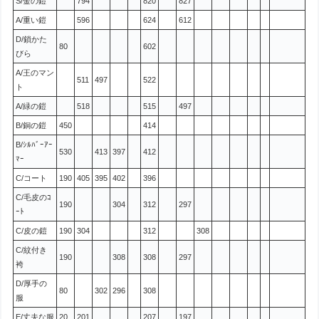
S/金の鎧
794
820
827
A/重い鎧
596
624
612
D/鎖かた
80
602
びら
A/王のマン
511
497
522
ト
A/緑の鎧
518
515
497
B/銅の鎧
450
414
B/ｼﾙﾊﾞｰｱｰ
530
413
397
412
ﾏｰ
C/コート
190
405
395
402
396
C/毛皮のｺ
190
304
312
297
ｰﾄ
C/皮の鎧
190
304
312
308
C/紋付き
190
308
308
297
袴
D/厚手の
80
302
296
308
服
E/丈夫な服
20
201
207
197