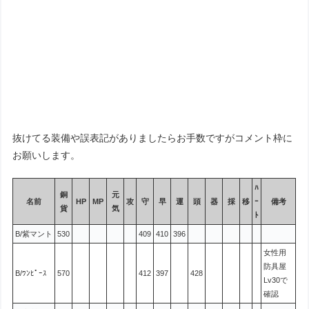
抜けてる装備や誤表記がありましたらお手数ですがコメント枠に
お願いします。
ﾊ
銅
元
名前
HP
MP
攻
守
早
運
頭
器
採
移
ｰ
備考
貨
気
ﾄ
B/紫マント
530
409
410
396
女性用
防具屋
B/ﾜﾝﾋﾟｰｽ
570
412
397
428
Lv30で
確認