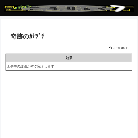
奇跡のｶﾅﾂﾞﾁ
2020.06.12
効果
工事中の建設がすぐ完了します