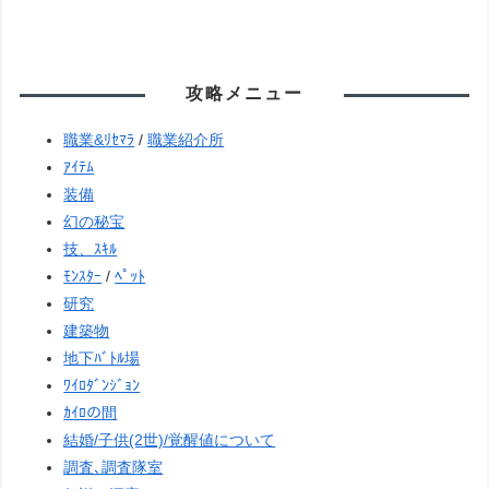
攻略メニュー
職業&ﾘｾﾏﾗ
/
職業紹介所
ｱｲﾃﾑ
装備
幻の秘宝
技、ｽｷﾙ
ﾓﾝｽﾀｰ
/
ﾍﾟｯﾄ
研究
建築物
地下ﾊﾞﾄﾙ場
ﾜｲﾛﾀﾞﾝｼﾞｮﾝ
ｶｲﾛの間
結婚/子供(2世)/覚醒値について
調査､調査隊室