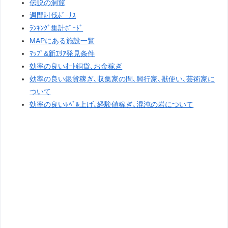
伝説の洞窟
週間討伐ﾎﾞｰﾅｽ
ﾗﾝｷﾝｸﾞ集計ﾎﾞｰﾄﾞ
MAPにある施設一覧
ﾏｯﾌﾟ&新ｴﾘｱ発見条件
効率の良いｵｰﾄ銅貨､お金稼ぎ
効率の良い銀貨稼ぎ､収集家の間､興行家､獣使い､芸術家に
ついて
効率の良いﾚﾍﾞﾙ上げ､経験値稼ぎ､混沌の岩について