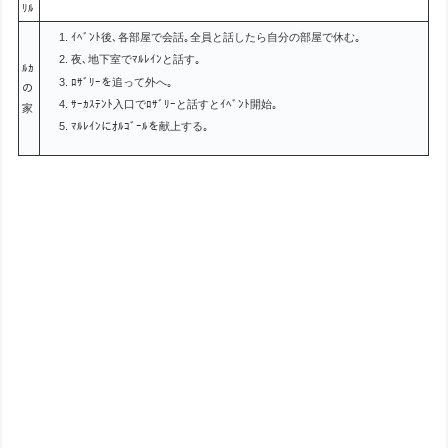
ﾘﾙ
ｲﾍﾞﾝﾄ後､各部屋で会話｡全員と話したら自分の部屋で休む｡
夜､地下室でﾏﾙﾚｲﾝと話す｡
ﾙｶ
ﾛｻﾞﾘｰを追って外へ｡
の
ｻｰｶｽﾃﾝﾄ入口でﾛｻﾞﾘｰと話すとｲﾍﾞﾝﾄ開始｡
家
ﾏﾙﾚｲﾝにｵﾙｺﾞｰﾙを献上する｡