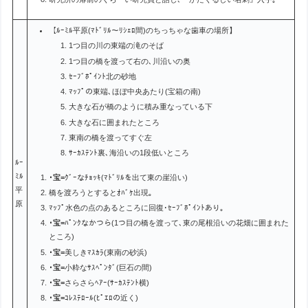
【ﾙｰﾐﾙ平原(ﾏﾄﾞﾘﾙ～ﾘｼｪﾛ間)のちっちゃな歯車の場所】
1つ目の川の東端の滝のそば
1つ目の橋を渡って右の､川沿いの奥
ｾｰﾌﾞﾎﾟｲﾝﾄ北の砂地
ﾏｯﾌﾟの東端､ほぼ中央あたり(宝箱の南)
大きな石が橋のように積み重なっている下
大きな石に囲まれたところ
東南の橋を渡ってすぐ左
ｻｰｶｽﾃﾝﾄ裏､海沿いの1段低いところ
ﾙｰ
ﾐﾙ
･宝=
ｸﾞｰなﾁｮｯｷ(ﾏﾄﾞﾘﾙを出て東の崖沿い)
平
橋を渡ろうとするとｵﾊﾞｹ出現｡
原
ﾏｯﾌﾟ水色の点のあるところに回復･ｾｰﾌﾞﾎﾟｲﾝﾄあり｡
･宝=
ﾊﾟﾝｸなかつら(1つ目の橋を渡って､東の尾根沿いの花畑に囲まれた
ところ)
･宝=
美しきﾏｽｶﾗ(東南の砂浜)
･宝=
小粋なｻｽﾍﾟﾝﾀﾞ(巨石の間)
･宝=
さらさらﾍｱｰ(ｻｰｶｽﾃﾝﾄ横)
･宝=
ｺﾚｽﾃﾛｰﾙ(ﾋﾟｴﾛの近く)