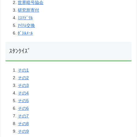
世界暗号協会
研究所寄付
ﾐｽﾏﾄﾞﾘﾙ
ｱｲﾃﾑ交換
ﾎﾞﾄﾙﾒｰﾙ
ｽﾀﾝｸｲｽﾞ
その1
その2
その3
その4
その5
その6
その7
その8
その9