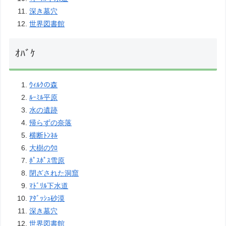
深き墓穴
世界図書館
ｵﾊﾞｹ
ｳｨﾙｸの森
ﾙｰﾐﾙ平原
水の遺跡
帰らずの奈落
横断ﾄﾝﾈﾙ
大樹のｳﾛ
ﾎﾟｽﾎﾟｽ雪原
閉ざされた洞窟
ﾏﾄﾞﾘﾙ下水道
ｱﾀﾞｯｼｭ砂漠
深き墓穴
世界図書館