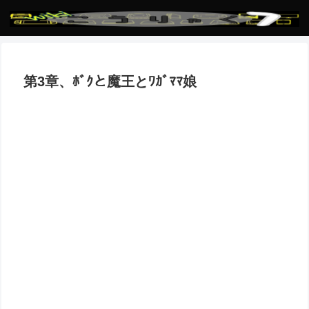
第3章、ﾎﾞｸと魔王とﾜｶﾞﾏﾏ娘