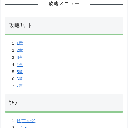
攻略メニュー
攻略ﾁｬｰﾄ
1章
2章
3章
4章
5章
6章
7章
ｷｬﾗ
ﾙｶ(主人公)
ﾛｻﾞﾘｰ