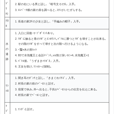
ﾄﾞ
駅の右にいる男と話し､『暗号文その5』入手｡
ﾘ
ｴﾚﾍﾞｰﾀ横の家の扉を調べると､ｽﾀﾝがいたずらする｡
ﾙ)
ﾃﾈ
長老の家2Fの少女と話し､『手編みの帽子』入手｡
ﾙ
入口に回復･ｾｰﾌﾞﾎﾟｲﾝﾄあり｡
ﾂﾎﾞに触ると青のﾂﾎﾞとｴﾝｶｳﾝﾄ｡ﾊﾞﾄﾙに勝つとﾂﾎﾞを壊すことが出来る｡
水
その階のﾂﾎﾞをすべて壊すと次の階へ行けるようになる｡
の
･宝=
木の実ｾｯﾄ
遺
B3で水泡魔王と会話ｲﾍﾞﾝﾄ｡vs情け深いｶﾆ×4､水泡魔王×1
跡
ﾊﾞﾄﾙ後､『うずまきﾊﾘｶﾞﾈ』入手｡
王女を助け､ﾘｼｪﾛへ(強制)｡
聞き耳のﾀﾞﾝﾅと話し､『きまぐれｲﾁｺﾞ』入手｡
村長の家の前のﾍﾞｰﾛﾝと話す｡
ﾘｼ
宿屋で休み､外へ出ると､子供がﾍﾞｰﾛﾝからの伝言を伝えに来る｡
ｪﾛ
村長の家でﾍﾞｰﾛﾝと話す｡
ﾏ
ﾘﾝﾀﾞと話す｡
ﾄﾞ