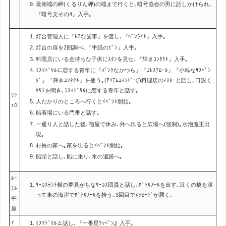
最南端の岬(くるりん岬)の端まで行くと､暗号協会の男に話しかけられ､
『暗号文その4』入手｡
灯台管理人に『ﾚｱな歯車』を渡し､『ﾍﾟﾝﾗｲﾄ』入手｡
灯台の扉を2回調べ､『手紙のﾋﾞﾝ』入手｡
料理店にいる金持ちな子供にｽﾀﾝを見せ､『輝きｺﾝﾀｸﾄ』入手｡
ﾐｽﾏﾄﾞﾘﾙに恋する青年に『ﾊﾟﾝｸなかつら』『ｺﾚｽﾃﾛｰﾙ』『小粋なｻｽﾍﾟﾝ
ﾀﾞ』『輝きｺﾝﾀｸﾄ』を使う｡(ｱｲﾃﾑｺﾏﾝﾄﾞで)料理店のﾏｽﾀｰと話し､口説く
ｾﾘﾌを聞き､ﾐｽﾏﾄﾞﾘﾙに恋する青年と話す｡
ﾘｼ
人だかりのところへ行くとｲﾍﾞﾝﾄ開始｡
ｪﾛ
船着場にいる門番と話す｡
一通り人と話した後､宿屋で休み､外へ出ると広場へ(強制)｡水泡魔王出
現｡
村長の家へ｡家を出るとｲﾍﾞﾝﾄ開始｡
船頭と話し､船に乗り､水の遺跡へ｡
ﾙｰ
ｻｰｶｽﾃﾝﾄ横の夢見がちなｻｰｶｽ団員と話し､ﾎﾞﾄﾙﾒｰﾙを出す｡近くの橋を渡
ﾐﾙ
って東の海岸でﾎﾞﾄﾙﾒｰﾙを拾う｡3回目でﾒｯｾｰｼﾞが届く｡
平
原
ﾏ
ﾐｽﾏﾄﾞﾘﾙと話し､『一番星ﾜｯﾍﾟﾝ』入手｡