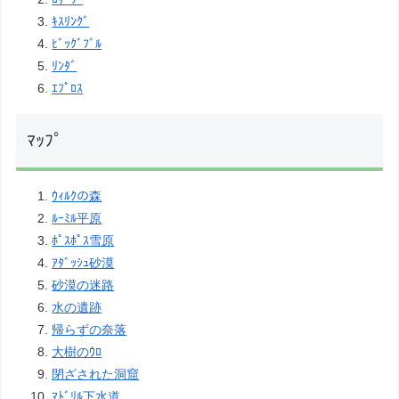
ｷｽﾘﾝｸﾞ
ﾋﾞｯｸﾞﾌﾞﾙ
ﾘﾝﾀﾞ
ｴﾌﾟﾛｽ
ﾏｯﾌﾟ
ｳｨﾙｸの森
ﾙｰﾐﾙ平原
ﾎﾟｽﾎﾟｽ雪原
ｱﾀﾞｯｼｭ砂漠
砂漠の迷路
水の遺跡
帰らずの奈落
大樹のｳﾛ
閉ざされた洞窟
ﾏﾄﾞﾘﾙ下水道