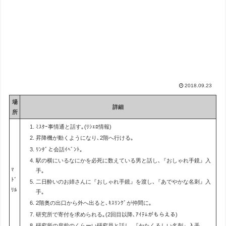
2018.09.23
場
詳細
所
ﾐｽﾀｰ事情通と話す｡(ﾘｼｪﾛ情報)
昇降機が動くようになり､2階へ行ける｡
ﾘﾝﾀﾞと会話ｲﾍﾞﾝﾄ｡
駅の横にいるなにかを必死に数えている男と話し､『おしゃれ手鏡』入
ﾏ
手｡
ﾄﾞ
二日酔いのお姉さんに『おしゃれ手鏡』を渡し､『あでやかな名刺』入
ﾘﾙ
手｡
2階奥の出口から外へ出ると､ｷｽﾘﾝｸﾞが仲間に｡
研究所で寄付を求められる｡(2回目以降､ｱｲﾃﾑがもらえる)
研究所の扉前のくらーい研究員と話し､『かたくるしい名刺』入手｡