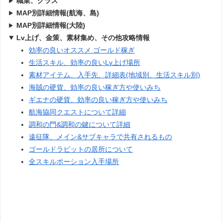
職業、クラス
MAP別詳細情報(航海、島)
MAP別詳細情報(大陸)
Lv上げ、金策、素材集め、その他攻略情報
効率の良いオススメ ゴールド稼ぎ
生活スキル、効率の良いLv上げ場所
素材アイテム、入手先、詳細表(地域別、生活スキル別)
海賊の硬貨、効率の良い稼ぎ方や使いみち
ギエナの硬貨、効率の良い稼ぎ方や使いみち
航海協同クエストについて詳細
調和の門&調和の鍵について詳細
遠征隊、メイン&サブキャラで共有されるもの
ゴールドラビットの居所について
全スキルポーション入手場所