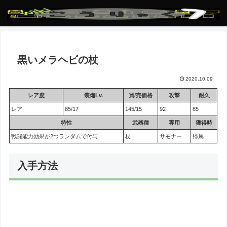
黒いメラヘビの杖
2020.10.09
レア度
装備Lv.
買/売価格
攻撃
耐久
レア
85/17
145/15
92
85
特性
武器種
専用
獲得時
戦闘能力効果が2つランダムで付与
杖
サモナー
帰属
入手方法