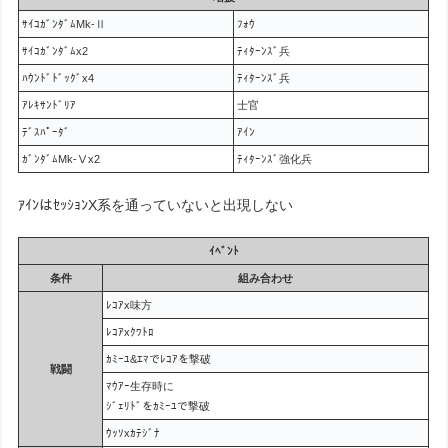
ｻｲｺｶﾞﾝﾀﾞﾑMk-Ⅱ
ﾌｫｳ
ｻｲｺｶﾞﾝﾀﾞﾑx2
ﾃｨﾀｰﾝｽﾞ兵
ﾊｳﾝﾄﾞﾄﾞｯｸﾞx4
ﾃｨﾀｰﾝｽﾞ兵
ｱﾚｷｻﾝﾄﾞﾘｱ
士官
ﾃﾞｽﾊﾟｰﾀﾞ
ｱｲﾝ
ｶﾞﾝﾀﾞﾑMk-Ⅴx2
ﾃｨﾀｰﾝｽﾞ強化兵
ｱｲﾝはｾｯｼｮﾝX系を通っていないと出現しない
ｲﾍﾞﾝﾄ
条件
組み合わせ
ﾚｺｱx味方
ﾚｺｱxｸﾜﾄﾛ
ｶﾐｰﾕ&ｴﾏでﾚｺｱを撃破
戦闘
ﾏｳｱｰ生存時に
ｼﾞｪﾘﾄﾞをｶﾐｰﾕで撃破
ｳｯｿxｶﾃｼﾞﾅ