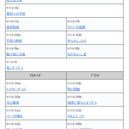
ｾｯｼｮﾝX2
裏切りの宇宙
ｾｯｼｮﾝ7a
ｾｯｼｮﾝ7b
激突戦域
ｱｸｼｽﾞの残夢
ｾｯｼｮﾝX3a
ｾｯｼｮﾝX3b
宇宙の蜻蛉
作られしもの
ｾｯｼｮﾝ8a
ｾｯｼｮﾝ8b
駆け抜ける嵐
分かれたし道
ｾｯｼｮﾝ9
黒いｶﾞﾝﾀﾞﾑ
ﾃｨﾀｰﾝｽﾞ
ﾌﾟﾗﾝﾄ
ｾｯｼｮﾝX4a
ｾｯｼｮﾝ10b
ﾓﾉｱｲｶﾞﾝﾀﾞﾑｽﾞ
闇の胎動
ｾｯｼｮﾝ10a
ｾｯｼｮﾝX4b
月の裏側
地球に落ちたｶﾞﾝﾀﾞﾑ
ｾｯｼｮﾝ11a
ｾｯｼｮﾝ11b
ﾊﾏｰﾝの嘲笑
ｷｴﾙとﾃﾞｨｱﾅ
ｾｯｼｮﾝ12a
ｾｯｼｮﾝX5b