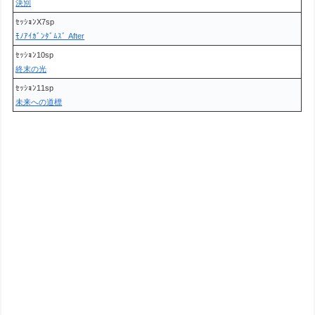
決別
ｾｯｼｮﾝX7sp
ﾓﾉｱｲｶﾞﾝﾀﾞﾑｽﾞ After
ｾｯｼｮﾝ10sp
終末の光
ｾｯｼｮﾝ11sp
未来への道標