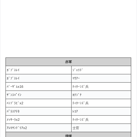
赤軍
ｶﾞﾌﾞｽﾚｲ
ｼﾞｪﾘﾄﾞ
ｶﾞﾌﾞｽﾚｲ
ﾏｳｱｰ
ﾊﾞｰｻﾞﾑx16
ﾃｨﾀｰﾝｽﾞ兵
ｻﾞﾝｽﾊﾟｲﾝ
ｶﾃｼﾞﾅ
ﾊﾝﾌﾞﾗﾋﾞx2
ﾃｨﾀｰﾝｽﾞ兵
ﾊﾟﾗｽｱﾃﾈ
ﾚｺｱ
ﾒｯｻｰﾗx2
ﾃｨﾀｰﾝｽﾞ兵
ｱﾚｷｻﾝﾄﾞﾘｱx2
士官
増援