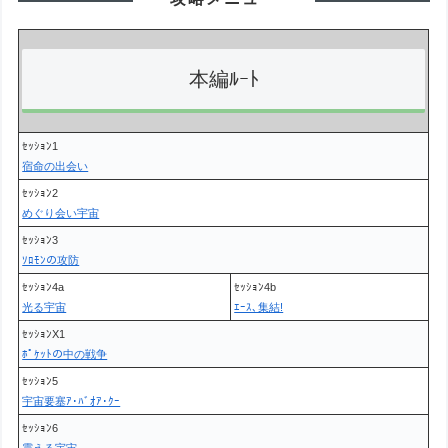
本編ﾙｰﾄ
ｾｯｼｮﾝ1
宿命の出会い
ｾｯｼｮﾝ2
めぐり会い宇宙
ｾｯｼｮﾝ3
ｿﾛﾓﾝの攻防
ｾｯｼｮﾝ4a
ｾｯｼｮﾝ4b
光る宇宙
ｴｰｽ､集結!
ｾｯｼｮﾝX1
ﾎﾟｹｯﾄの中の戦争
ｾｯｼｮﾝ5
宇宙要塞ｱ･ﾊﾞｵｱ･ｸｰ
ｾｯｼｮﾝ6
震える宇宙