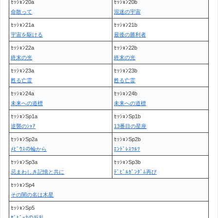
ｾｯｼｮﾝ20a
ｾｯｼｮﾝ20b
命散って
混迷の宇宙
ｾｯｼｮﾝ21a
ｾｯｼｮﾝ21b
宇宙を駆ける
最後の勝利者
ｾｯｼｮﾝ22a
ｾｯｼｮﾝ22b
終末の光
終末の光
ｾｯｼｮﾝ23a
ｾｯｼｮﾝ23b
甦る亡霊
甦る亡霊
ｾｯｼｮﾝ24a
ｾｯｼｮﾝ24b
未来への道標
未来への道標
ｾｯｼｮﾝSp1a
ｾｯｼｮﾝSp1b
逆襲のｼｬｱ
13番目の星座
ｾｯｼｮﾝSp2a
ｾｯｼｮﾝSp2b
ﾒﾋﾞｳｽの輪から
ｴﾝﾄﾞﾚｽﾜﾙﾂ
ｾｯｼｮﾝSp3a
ｾｯｼｮﾝSp3b
忌まわしき記憶と共に
ﾃﾞﾋﾞﾙｶﾞﾝﾀﾞﾑ再び
ｾｯｼｮﾝSp4
その闇の名は木星
ｾｯｼｮﾝSp5
ｻﾞﾋﾞｰﾈの反乱