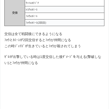
ｳｯｿxｶﾃｼﾞﾅ
ﾚｺｱxｶﾐｰﾕ
交信
ﾌｫｳxｶﾐｰﾕ
ﾌｫｳxｶﾐｰﾕ(2回目)
交信は全て戦闘後にできるようになる
ﾌｫｳとｶﾐｰﾕが2回交信するとﾌｫｳが仲間になる
この時ｼﾞｪﾘﾄﾞが生きているとﾌｫｳが殺されてしまう
ｾﾞﾛが出撃している時は1度交信した後ﾀﾞﾒｰｼﾞを与える(撃破しな
い)とﾌｫｳが仲間になる