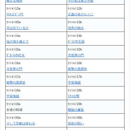
燃える地球
その名は東方不敗
ｾｯｼｮﾝ13a
ｾｯｼｮﾝ12b
ｷｴﾙとﾃﾞｨｱﾅ
正義の名のもとに
ｾｯｼｮﾝX5a
ｾｯｼｮﾝ13b
月は出ているか
決意の砲火
ｾｯｼｮﾝ14a
ｾｯｼｮﾝ14b
塩の湖を越えて
ｶﾞﾗｽの王国
ｾｯｼｮﾝ15a
ｾｯｼｮﾝ15b
ﾀﾞｶｰﾙの灯火
月世界の門
ｾｯｼｮﾝ16a
ｾｯｼｮﾝ16b
月世界の門
衝撃の黒歴史
ｾｯｼｮﾝ17a
ｾｯｼｮﾝ17b
衝撃の黒歴史
宇宙海賊
ｾｯｼｮﾝ18a
ｾｯｼｮﾝ18b
宇宙海賊
ﾗｸｽ出撃
ｾｯｼｮﾝ19a
ｾｯｼｮﾝ19b
女達の戦場
螺旋の邂逅
ｾｯｼｮﾝX6a
ｾｯｼｮﾝX6b
そして悲劇は終わる
宿命の戦い