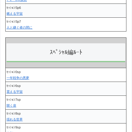
ｾｯｼｮﾝSp6
燃える宇宙
ｾｯｼｮﾝSp7
人と継ぐ者の間に
ｽﾍﾟｼｬﾙ編ﾙｰﾄ
ｾｯｼｮﾝ0sp
一年戦争の悪夢
ｾｯｼｮﾝ6sp
震える宇宙
ｾｯｼｮﾝ7sp
開く扉
ｾｯｼｮﾝ8sp
揺れる世界
ｾｯｼｮﾝ9sp